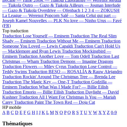
Bécane —
Yamê
200K —
Tiakola
Laboratoire —
Werenoi
Meuda
—
Tiakola
Outro —
Gazo & Tiakola
Ailleurs —
Josman
Interlude
—
Gazo & Tiakola
Overdrive —
Ofenbach
1 2 3 4 —
ZOKUSH
La League —
Werenoi
Popcorn Salé —
Santa
Celui qui part —
Joseph Kamel
Nouvelles —
PLK
No love —
Ninho
Urus —
Favé
(FR)
Top traduction
Traduction Lose Yourself —
Eminem
Traduction The Real Slim
Shady —
Eminem
Traduction Without Me —
Eminem
Traduction
Someone You Loved —
Lewis Capaldi
Traduction Can't Hold Us
—
Macklemore and Ryan Lewis
Traduction Mockingbird —
Eminem
Traduction Another Love —
Tom Odell
Traduction Last
Christmas —
Wham
Traduction Demons —
Imagine Dragons
Traduction Flowers —
Miley Cyrus
Traduction Lose Control —
Teddy Swims
Traduction BESO —
ROSALÍA & Rauw Alejandro
Traduction Rockin' Around The Christmas Tree —
Brenda Lee
Traduction The Magic Key —
One-T
Traduction Godzilla —
Eminem
Traduction What Was I Made For? —
Billie Eilish
Traduction Emorio —
Billie Eilish
Traduction Daylight —
David
Kushner
Traduction All I Want For Christmas Is You —
Mariah
Carey
Traduction Paint The Town Red —
Doja Cat
HP mobile
A
B
C
D
E
F
G
H
I
J
K
L
M
N
O
P
Q
R
S
T
U
V
W
X
Y
Z
0-9
Thématiques