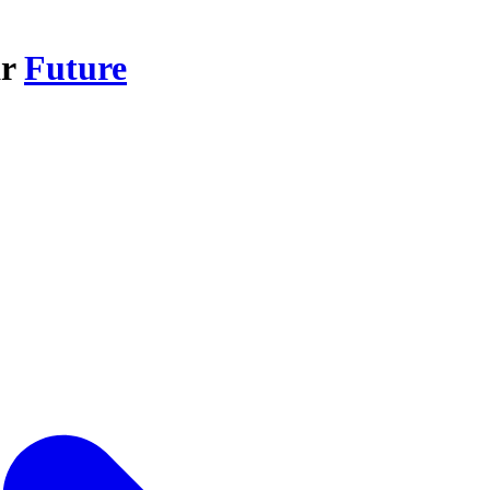
ar
Future