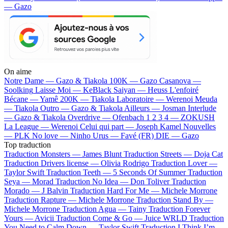
— Gazo
On aime
Notre Dame —
Gazo & Tiakola
100K —
Gazo
Casanova —
Soolking
Laisse Moi —
KeBlack
Saiyan —
Heuss L'enfoiré
Bécane —
Yamê
200K —
Tiakola
Laboratoire —
Werenoi
Meuda
—
Tiakola
Outro —
Gazo & Tiakola
Ailleurs —
Josman
Interlude
—
Gazo & Tiakola
Overdrive —
Ofenbach
1 2 3 4 —
ZOKUSH
La League —
Werenoi
Celui qui part —
Joseph Kamel
Nouvelles
—
PLK
No love —
Ninho
Urus —
Favé (FR)
DIE —
Gazo
Top traduction
Traduction Monsters —
James Blunt
Traduction Streets —
Doja Cat
Traduction Drivers license —
Olivia Rodrigo
Traduction Lover —
Taylor Swift
Traduction Teeth —
5 Seconds Of Summer
Traduction
Seya —
Morad
Traduction No Idea —
Don Toliver
Traduction
Morado —
J Balvin
Traduction Hard For Me —
Michele Morrone
Traduction Rapture —
Michele Morrone
Traduction Stand By —
Michele Morrone
Traduction Agua —
Tainy
Traduction Forever
Yours —
Avicii
Traduction Come & Go —
Juice WRLD
Traduction
You Need to Calm Down —
Taylor Swift
Traduction I Think I’m