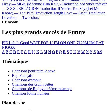
Okay —
MGK (Machine Gun Kelly)
Traduction bad vibes forever
—
XXXTENTACION
Traduction If You're Too Shy (Let Me
Know) —
The 1975
Traduction Tough Love —
Avicii
Traduction
Lovefool —
Twocolors
HP mobile
Les plus grands succès de Future
PIE
Life Is Good
WAIT FOR U
I'M ON ONE
712PM
I'M DAT
NIGGA
A
B
C
D
E
F
G
H
I
J
K
L
M
N
O
P
Q
R
S
T
U
V
W
X
Y
Z
0-9
Thématiques
Chansons pour faire le sexe
Rap Français
Chansons d'amour
Chansons des Guinguettes
Chansons de Rugby et 3ème mi-temps
Chanson bonne humeur
Plan de site