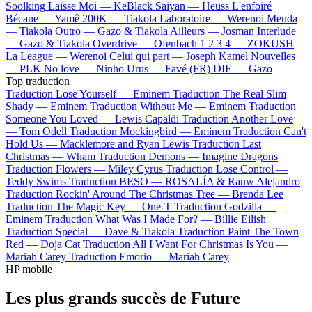
Soolking
Laisse Moi —
KeBlack
Saiyan —
Heuss L'enfoiré
Bécane —
Yamê
200K —
Tiakola
Laboratoire —
Werenoi
Meuda
—
Tiakola
Outro —
Gazo & Tiakola
Ailleurs —
Josman
Interlude
—
Gazo & Tiakola
Overdrive —
Ofenbach
1 2 3 4 —
ZOKUSH
La League —
Werenoi
Celui qui part —
Joseph Kamel
Nouvelles
—
PLK
No love —
Ninho
Urus —
Favé (FR)
DIE —
Gazo
Top traduction
Traduction Lose Yourself —
Eminem
Traduction The Real Slim
Shady —
Eminem
Traduction Without Me —
Eminem
Traduction
Someone You Loved —
Lewis Capaldi
Traduction Another Love
—
Tom Odell
Traduction Mockingbird —
Eminem
Traduction Can't
Hold Us —
Macklemore and Ryan Lewis
Traduction Last
Christmas —
Wham
Traduction Demons —
Imagine Dragons
Traduction Flowers —
Miley Cyrus
Traduction Lose Control —
Teddy Swims
Traduction BESO —
ROSALÍA & Rauw Alejandro
Traduction Rockin' Around The Christmas Tree —
Brenda Lee
Traduction The Magic Key —
One-T
Traduction Godzilla —
Eminem
Traduction What Was I Made For? —
Billie Eilish
Traduction Special —
Dave & Tiakola
Traduction Paint The Town
Red —
Doja Cat
Traduction All I Want For Christmas Is You —
Mariah Carey
Traduction Emorio —
Mariah Carey
HP mobile
Les plus grands succès de Future