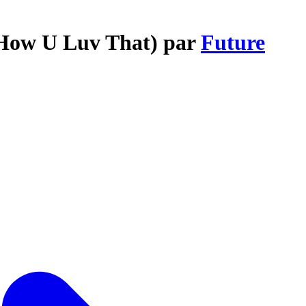
 (How U Luv That) par
Future