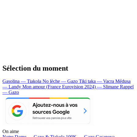
Sélection du moment
Gasolina — Tiakola
No lèche — Gazo
Tiki taka — Vacra
Médusa
— Landy
Mon amour (France Eurovision 2024) — Slimane
Rappel
— Gazo
On aime
Notre Dame —
Gazo & Tiakola
100K —
Gazo
Casanova —