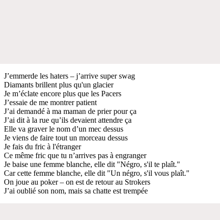
J’emmerde les haters – j’arrive super swag
Diamants brillent plus qu'un glacier
Je m’éclate encore plus que les Pacers
J’essaie de me montrer patient
J’ai demandé à ma maman de prier pour ça
J’ai dit à la rue qu’ils devaient attendre ça
Elle va graver le nom d’un mec dessus
Je viens de faire tout un morceau dessus
Je fais du fric à l'étranger
Ce même fric que tu n’arrives pas à engranger
Je baise une femme blanche, elle dit "Négro, s'il te plaît."
Car cette femme blanche, elle dit "Un négro, s'il vous plaît."
On joue au poker – on est de retour au Strokers
J’ai oublié son nom, mais sa chatte est trempée