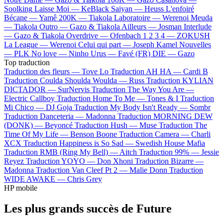
Soolking
Laisse Moi —
KeBlack
Saiyan —
Heuss L'enfoiré
Bécane —
Yamê
200K —
Tiakola
Laboratoire —
Werenoi
Meuda
—
Tiakola
Outro —
Gazo & Tiakola
Ailleurs —
Josman
Interlude
—
Gazo & Tiakola
Overdrive —
Ofenbach
1 2 3 4 —
ZOKUSH
La League —
Werenoi
Celui qui part —
Joseph Kamel
Nouvelles
—
PLK
No love —
Ninho
Urus —
Favé (FR)
DIE —
Gazo
Top traduction
Traduction des fleurs —
Tove Lo
Traduction AH HA —
Cardi B
Traduction Coulda Shoulda Woulda —
Russ
Traduction KYLIAN
DICTADOR —
SurNervis
Traduction The Way You Are —
Electric Callboy
Traduction Home To Me —
Tones & I
Traduction
Mi Chico —
DJ Goja
Traduction My Body Isn't Ready —
Sombr
Traduction Danceteria —
Madonna
Traduction MORNING DEW
(DONK) —
Beyoncé
Traduction Hush —
Muse
Traduction The
Time Of My Life —
Benson Boone
Traduction Camera —
Charli
XCX
Traduction Happiness is So Sad —
Swedish House Mafia
Traduction RMB (Ring My Bell) —
Aitch
Traduction 99% —
Jessie
Reyez
Traduction YOYO —
Don Xhoni
Traduction Bizarre —
Madonna
Traduction Van Cleef Pt 2 —
Malie Donn
Traduction
WIDE AWAKE —
Chris Grey
HP mobile
Les plus grands succès de Future