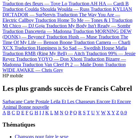
Traduction des fleurs —
Tove Lo
Traduction AH HA —
Cardi B
Traduction Coulda Shoulda Woulda —
Russ
Traduction KYLIAN
DICTADOR —
SurNervis
Traduction The Way You Are —
Electric Callboy
Traduction Home To Me —
Tones & I
Traduction
Mi Chico —
DJ Goja
Traduction My Body Isn't Ready —
Sombr
Traduction Danceteria —
Madonna
Traduction MORNING DEW
(DONK) —
Beyoncé
Traduction Hush —
Muse
Traduction The
Time Of My Life —
Benson Boone
Traduction Camera —
Charli
XCX
Traduction Happiness is So Sad —
Swedish House Mafia
Traduction RMB (Ring My Bell) —
Aitch
Traduction 99% —
Jessie
Reyez
Traduction YOYO —
Don Xhoni
Traduction Bizarre —
Madonna
Traduction Van Cleef Pt 2 —
Malie Donn
Traduction
WIDE AWAKE —
Chris Grey
HP mobile
Les plus grands succès de Francis Cabrel
Sarbacane
Carte Postale
Leïla Et Les Chasseurs
Encore Et Encore
Animal
Bonne nouvelle
A
B
C
D
E
F
G
H
I
J
K
L
M
N
O
P
Q
R
S
T
U
V
W
X
Y
Z
0-9
Thématiques
Chansons pour faire le sexe