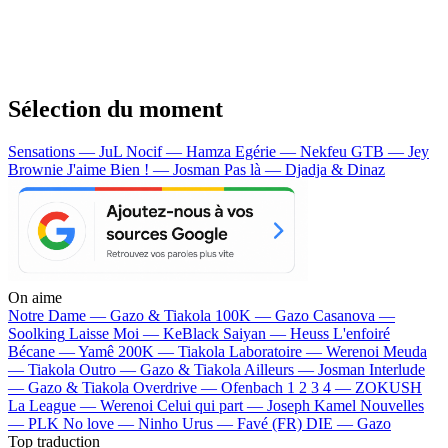
Sélection du moment
Sensations — JuL
Nocif — Hamza
Egérie — Nekfeu
GTB — Jey
Brownie
J'aime Bien ! — Josman
Pas là — Djadja & Dinaz
On aime
Notre Dame —
Gazo & Tiakola
100K —
Gazo
Casanova —
Soolking
Laisse Moi —
KeBlack
Saiyan —
Heuss L'enfoiré
Bécane —
Yamê
200K —
Tiakola
Laboratoire —
Werenoi
Meuda
—
Tiakola
Outro —
Gazo & Tiakola
Ailleurs —
Josman
Interlude
—
Gazo & Tiakola
Overdrive —
Ofenbach
1 2 3 4 —
ZOKUSH
La League —
Werenoi
Celui qui part —
Joseph Kamel
Nouvelles
—
PLK
No love —
Ninho
Urus —
Favé (FR)
DIE —
Gazo
Top traduction