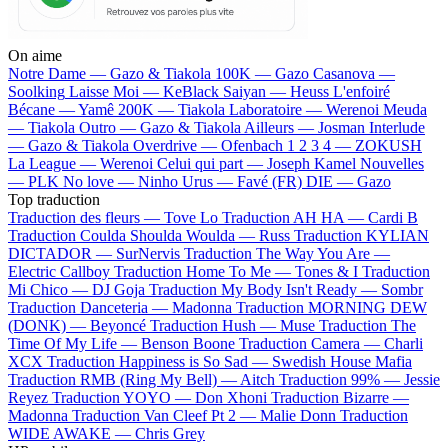
On aime
Notre Dame —
Gazo & Tiakola
100K —
Gazo
Casanova —
Soolking
Laisse Moi —
KeBlack
Saiyan —
Heuss L'enfoiré
Bécane —
Yamê
200K —
Tiakola
Laboratoire —
Werenoi
Meuda
—
Tiakola
Outro —
Gazo & Tiakola
Ailleurs —
Josman
Interlude
—
Gazo & Tiakola
Overdrive —
Ofenbach
1 2 3 4 —
ZOKUSH
La League —
Werenoi
Celui qui part —
Joseph Kamel
Nouvelles
—
PLK
No love —
Ninho
Urus —
Favé (FR)
DIE —
Gazo
Top traduction
Traduction des fleurs —
Tove Lo
Traduction AH HA —
Cardi B
Traduction Coulda Shoulda Woulda —
Russ
Traduction KYLIAN
DICTADOR —
SurNervis
Traduction The Way You Are —
Electric Callboy
Traduction Home To Me —
Tones & I
Traduction
Mi Chico —
DJ Goja
Traduction My Body Isn't Ready —
Sombr
Traduction Danceteria —
Madonna
Traduction MORNING DEW
(DONK) —
Beyoncé
Traduction Hush —
Muse
Traduction The
Time Of My Life —
Benson Boone
Traduction Camera —
Charli
XCX
Traduction Happiness is So Sad —
Swedish House Mafia
Traduction RMB (Ring My Bell) —
Aitch
Traduction 99% —
Jessie
Reyez
Traduction YOYO —
Don Xhoni
Traduction Bizarre —
Madonna
Traduction Van Cleef Pt 2 —
Malie Donn
Traduction
WIDE AWAKE —
Chris Grey