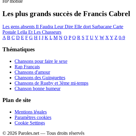
HP mobile
Les plus grands succès de Francis Cabrel
Les gens absents
Il Faudra Leur Dire
Elle dort
Sarbacane
Carte
Postale
Leïla Et Les Chasseurs
A
B
C
D
E
F
G
H
I
J
K
L
M
N
O
P
Q
R
S
T
U
V
W
X
Y
Z
0-9
Thématiques
Chansons pour faire le sexe
Rap Français
Chansons d'amour
Chansons des Guinguettes
Chansons de Rugby et 3ème mi-temps
Chanson bonne humeur
Plan de site
Mentions légales
Paramètres cookies
Cookie Settings
© 2026 Paroles.net — Tous droits réservés