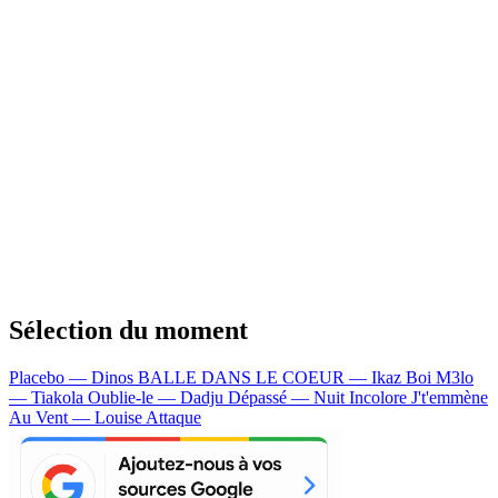
Sélection du moment
Placebo — Dinos
BALLE DANS LE COEUR — Ikaz Boi
M3lo
— Tiakola
Oublie-le — Dadju
Dépassé — Nuit Incolore
J't'emmène
Au Vent — Louise Attaque