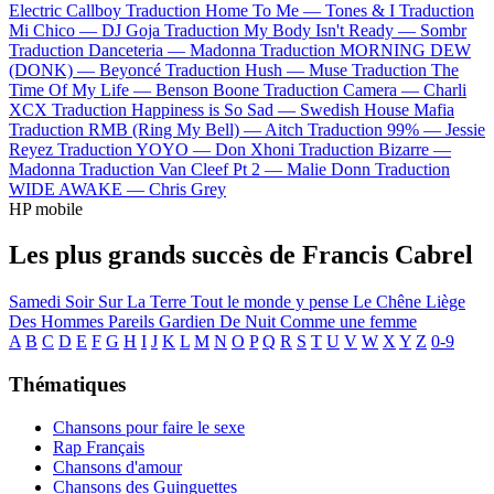
Electric Callboy
Traduction Home To Me —
Tones & I
Traduction
Mi Chico —
DJ Goja
Traduction My Body Isn't Ready —
Sombr
Traduction Danceteria —
Madonna
Traduction MORNING DEW
(DONK) —
Beyoncé
Traduction Hush —
Muse
Traduction The
Time Of My Life —
Benson Boone
Traduction Camera —
Charli
XCX
Traduction Happiness is So Sad —
Swedish House Mafia
Traduction RMB (Ring My Bell) —
Aitch
Traduction 99% —
Jessie
Reyez
Traduction YOYO —
Don Xhoni
Traduction Bizarre —
Madonna
Traduction Van Cleef Pt 2 —
Malie Donn
Traduction
WIDE AWAKE —
Chris Grey
HP mobile
Les plus grands succès de Francis Cabrel
Samedi Soir Sur La Terre
Tout le monde y pense
Le Chêne Liège
Des Hommes Pareils
Gardien De Nuit
Comme une femme
A
B
C
D
E
F
G
H
I
J
K
L
M
N
O
P
Q
R
S
T
U
V
W
X
Y
Z
0-9
Thématiques
Chansons pour faire le sexe
Rap Français
Chansons d'amour
Chansons des Guinguettes