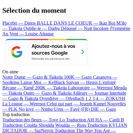
Sélection du moment
Placebo — Dinos
BALLE DANS LE COEUR — Ikaz Boi
M3lo
— Tiakola
Oublie-le — Dadju
Dépassé — Nuit Incolore
J't'emmène
Au Vent — Louise Attaque
On aime
Notre Dame —
Gazo & Tiakola
100K —
Gazo
Casanova —
Soolking
Laisse Moi —
KeBlack
Saiyan —
Heuss L'enfoiré
Bécane —
Yamê
200K —
Tiakola
Laboratoire —
Werenoi
Meuda
—
Tiakola
Outro —
Gazo & Tiakola
Ailleurs —
Josman
Interlude
—
Gazo & Tiakola
Overdrive —
Ofenbach
1 2 3 4 —
ZOKUSH
La League —
Werenoi
Celui qui part —
Joseph Kamel
Nouvelles
—
PLK
No love —
Ninho
Urus —
Favé (FR)
DIE —
Gazo
Top traduction
Traduction des fleurs —
Tove Lo
Traduction AH HA —
Cardi B
Traduction Coulda Shoulda Woulda —
Russ
Traduction KYLIAN
DICTADOR —
SurNervis
Traduction The Way You Are —