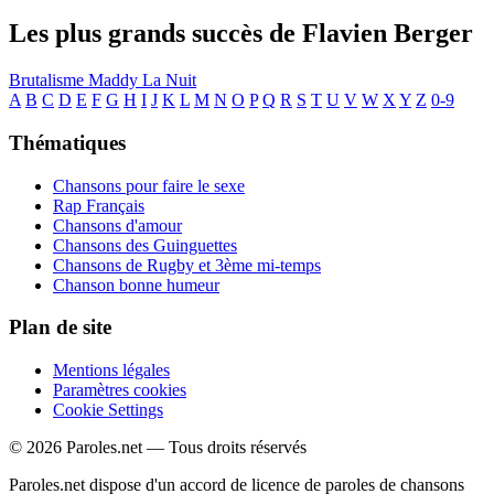
Les plus grands succès de Flavien Berger
Brutalisme
Maddy La Nuit
A
B
C
D
E
F
G
H
I
J
K
L
M
N
O
P
Q
R
S
T
U
V
W
X
Y
Z
0-9
Thématiques
Chansons pour faire le sexe
Rap Français
Chansons d'amour
Chansons des Guinguettes
Chansons de Rugby et 3ème mi-temps
Chanson bonne humeur
Plan de site
Mentions légales
Paramètres cookies
Cookie Settings
© 2026 Paroles.net — Tous droits réservés
Paroles.net dispose d'un accord de licence de paroles de chansons