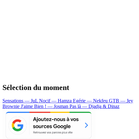
Sélection du moment
Sensations — JuL
Nocif — Hamza
Egérie — Nekfeu
GTB — Jey
Brownie
J'aime Bien ! — Josman
Pas là — Djadja & Dinaz