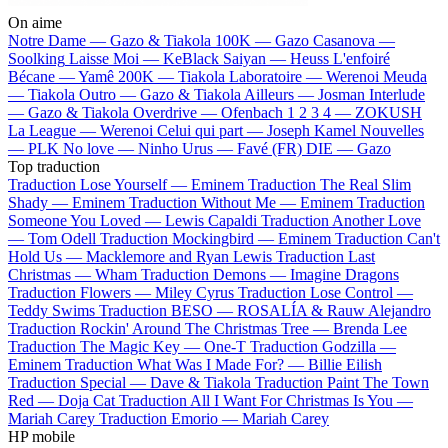
On aime
Notre Dame —
Gazo & Tiakola
100K —
Gazo
Casanova —
Soolking
Laisse Moi —
KeBlack
Saiyan —
Heuss L'enfoiré
Bécane —
Yamê
200K —
Tiakola
Laboratoire —
Werenoi
Meuda
—
Tiakola
Outro —
Gazo & Tiakola
Ailleurs —
Josman
Interlude
—
Gazo & Tiakola
Overdrive —
Ofenbach
1 2 3 4 —
ZOKUSH
La League —
Werenoi
Celui qui part —
Joseph Kamel
Nouvelles
—
PLK
No love —
Ninho
Urus —
Favé (FR)
DIE —
Gazo
Top traduction
Traduction Lose Yourself —
Eminem
Traduction The Real Slim
Shady —
Eminem
Traduction Without Me —
Eminem
Traduction
Someone You Loved —
Lewis Capaldi
Traduction Another Love
—
Tom Odell
Traduction Mockingbird —
Eminem
Traduction Can't
Hold Us —
Macklemore and Ryan Lewis
Traduction Last
Christmas —
Wham
Traduction Demons —
Imagine Dragons
Traduction Flowers —
Miley Cyrus
Traduction Lose Control —
Teddy Swims
Traduction BESO —
ROSALÍA & Rauw Alejandro
Traduction Rockin' Around The Christmas Tree —
Brenda Lee
Traduction The Magic Key —
One-T
Traduction Godzilla —
Eminem
Traduction What Was I Made For? —
Billie Eilish
Traduction Special —
Dave & Tiakola
Traduction Paint The Town
Red —
Doja Cat
Traduction All I Want For Christmas Is You —
Mariah Carey
Traduction Emorio —
Mariah Carey
HP mobile