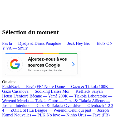
Sélection du moment
Pas là — Djadja & Dinaz
Parapluie — Jeck
Hey Bro — Eloïz
ON
Y VA — Smily
On aime
FlashBack —
Favé (FR)
Notre Dame —
Gazo & Tiakola
100K —
Gazo
Casanova —
Soolking
Laisse Moi —
KeBlack
Saiyan —
Heuss L'enfoiré
Bécane —
Yamê
200K —
Tiakola
Laboratoire —
Werenoi
Meuda —
Tiakola
Outro —
Gazo & Tiakola
Ailleurs —
Josman
Interlude —
Gazo & Tiakola
Overdrive —
Ofenbach
1 2 3
4 —
ZOKUSH
La League —
Werenoi
Celui qui part —
Joseph
Kamel
Nouvelles —
PLK
No love —
Ninho
Urus —
Favé (FR)