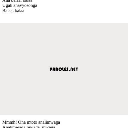
Ana balaa, balaa
Ugali anavyosonga
Balaa, balaa
Mmmh! Ona mtoto analimwaga
Analimwaga mwaga, mwaga