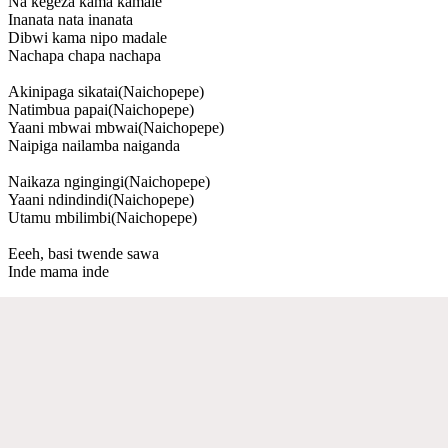
Na kegeza kama kamale
Inanata nata inanata
Dibwi kama nipo madale
Nachapa chapa nachapa
Akinipaga sikatai(Naichopepe)
Natimbua papai(Naichopepe)
Yaani mbwai mbwai(Naichopepe)
Naipiga nailamba naiganda
Naikaza ngingingi(Naichopepe)
Yaani ndindindi(Naichopepe)
Utamu mbilimbi(Naichopepe)
Eeeh, basi twende sawa
Inde mama inde