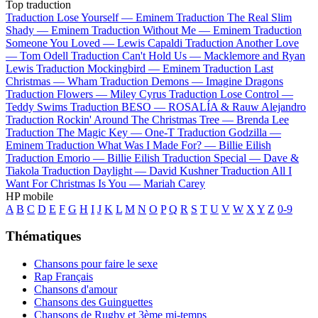
Top traduction
Traduction Lose Yourself —
Eminem
Traduction The Real Slim
Shady —
Eminem
Traduction Without Me —
Eminem
Traduction
Someone You Loved —
Lewis Capaldi
Traduction Another Love
—
Tom Odell
Traduction Can't Hold Us —
Macklemore and Ryan
Lewis
Traduction Mockingbird —
Eminem
Traduction Last
Christmas —
Wham
Traduction Demons —
Imagine Dragons
Traduction Flowers —
Miley Cyrus
Traduction Lose Control —
Teddy Swims
Traduction BESO —
ROSALÍA & Rauw Alejandro
Traduction Rockin' Around The Christmas Tree —
Brenda Lee
Traduction The Magic Key —
One-T
Traduction Godzilla —
Eminem
Traduction What Was I Made For? —
Billie Eilish
Traduction Emorio —
Billie Eilish
Traduction Special —
Dave &
Tiakola
Traduction Daylight —
David Kushner
Traduction All I
Want For Christmas Is You —
Mariah Carey
HP mobile
A
B
C
D
E
F
G
H
I
J
K
L
M
N
O
P
Q
R
S
T
U
V
W
X
Y
Z
0-9
Thématiques
Chansons pour faire le sexe
Rap Français
Chansons d'amour
Chansons des Guinguettes
Chansons de Rugby et 3ème mi-temps