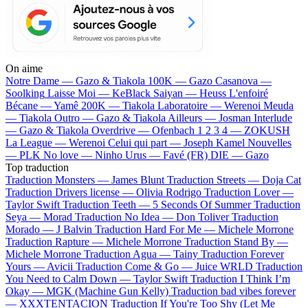
On aime
Notre Dame —
Gazo & Tiakola
100K —
Gazo
Casanova —
Soolking
Laisse Moi —
KeBlack
Saiyan —
Heuss L'enfoiré
Bécane —
Yamê
200K —
Tiakola
Laboratoire —
Werenoi
Meuda
—
Tiakola
Outro —
Gazo & Tiakola
Ailleurs —
Josman
Interlude
—
Gazo & Tiakola
Overdrive —
Ofenbach
1 2 3 4 —
ZOKUSH
La League —
Werenoi
Celui qui part —
Joseph Kamel
Nouvelles
—
PLK
No love —
Ninho
Urus —
Favé (FR)
DIE —
Gazo
Top traduction
Traduction Monsters —
James Blunt
Traduction Streets —
Doja Cat
Traduction Drivers license —
Olivia Rodrigo
Traduction Lover —
Taylor Swift
Traduction Teeth —
5 Seconds Of Summer
Traduction
Seya —
Morad
Traduction No Idea —
Don Toliver
Traduction
Morado —
J Balvin
Traduction Hard For Me —
Michele Morrone
Traduction Rapture —
Michele Morrone
Traduction Stand By —
Michele Morrone
Traduction Agua —
Tainy
Traduction Forever
Yours —
Avicii
Traduction Come & Go —
Juice WRLD
Traduction
You Need to Calm Down —
Taylor Swift
Traduction I Think I’m
Okay —
MGK (Machine Gun Kelly)
Traduction bad vibes forever
—
XXXTENTACION
Traduction If You're Too Shy (Let Me