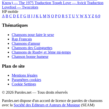
Know) —
The 1975
Traduction Tough Love —
Avicii
Traduction
Lovefool —
Twocolors
HP mobile
A
B
C
D
E
F
G
H
I
J
K
L
M
N
O
P
Q
R
S
T
U
V
W
X
Y
Z
0-9
Thématiques
Chansons pour faire le sexe
Rap Français
Chansons d'amour
Chansons des Guinguettes
Chansons de Rugby et 3ème mi-temps
Chanson bonne humeur
Plan de site
Mentions légales
Paramètres cookies
Cookie Settings
© 2026 Paroles.net — Tous droits réservés
Paroles.net dispose d'un accord de licence de paroles de chansons
avec la
Société des Editeurs et Auteurs de Musique
(SEAM)