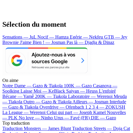
Sélection du moment
Sensations — JuL
Nocif — Hamza
Egérie — Nekfeu
GTB — Jey
Brownie
J'aime Bien ! — Josman
Pas là — Djadja & Dinaz
On aime
Notre Dame —
Gazo & Tiakola
100K —
Gazo
Casanova —
Soolking
Laisse Moi —
KeBlack
Saiyan —
Heuss L'enfoiré
Bécane —
Yamê
200K —
Tiakola
Laboratoire —
Werenoi
Meuda
—
Tiakola
Outro —
Gazo & Tiakola
Ailleurs —
Josman
Interlude
—
Gazo & Tiakola
Overdrive —
Ofenbach
1 2 3 4 —
ZOKUSH
La League —
Werenoi
Celui qui part —
Joseph Kamel
Nouvelles
—
PLK
No love —
Ninho
Urus —
Favé (FR)
DIE —
Gazo
Top traduction
Traduction Monsters —
James Blunt
Traduction Streets —
Doja Cat