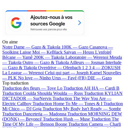
On aime
Notre Dame —
Gazo & Tiakola
100K —
Gazo
Casanova —
Soolking
Laisse Moi —
KeBlack
Saiyan —
Heuss L'enfoiré
Bécane —
Yamê
200K —
Tiakola
Laboratoire —
Werenoi
Meuda
—
Tiakola
Outro —
Gazo & Tiakola
Ailleurs —
Josman
Interlude
—
Gazo & Tiakola
Overdrive —
Ofenbach
1 2 3 4 —
ZOKUSH
La League —
Werenoi
Celui qui part —
Joseph Kamel
Nouvelles
—
PLK
No love —
Ninho
Urus —
Favé (FR)
DIE —
Gazo
Top traduction
Traduction des fleurs —
Tove Lo
Traduction AH HA —
Cardi B
Traduction Coulda Shoulda Woulda —
Russ
Traduction KYLIAN
DICTADOR —
SurNervis
Traduction The Way You Are —
Electric Callboy
Traduction Home To Me —
Tones & I
Traduction
Mi Chico —
DJ Goja
Traduction My Body Isn't Ready —
Sombr
Traduction Danceteria —
Madonna
Traduction MORNING DEW
(DONK) —
Beyoncé
Traduction Hush —
Muse
Traduction The
Time Of My Life —
Benson Boone
Traduction Camera —
Charli