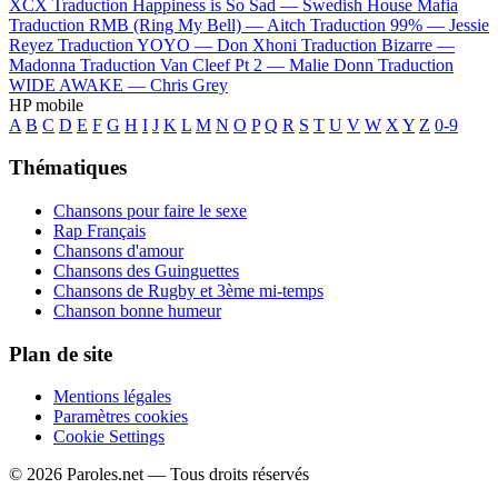
XCX
Traduction Happiness is So Sad —
Swedish House Mafia
Traduction RMB (Ring My Bell) —
Aitch
Traduction 99% —
Jessie
Reyez
Traduction YOYO —
Don Xhoni
Traduction Bizarre —
Madonna
Traduction Van Cleef Pt 2 —
Malie Donn
Traduction
WIDE AWAKE —
Chris Grey
HP mobile
A
B
C
D
E
F
G
H
I
J
K
L
M
N
O
P
Q
R
S
T
U
V
W
X
Y
Z
0-9
Thématiques
Chansons pour faire le sexe
Rap Français
Chansons d'amour
Chansons des Guinguettes
Chansons de Rugby et 3ème mi-temps
Chanson bonne humeur
Plan de site
Mentions légales
Paramètres cookies
Cookie Settings
© 2026 Paroles.net — Tous droits réservés