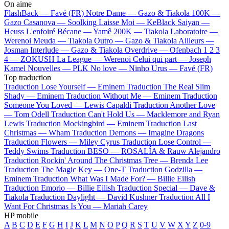
On aime
FlashBack —
Favé (FR)
Notre Dame —
Gazo & Tiakola
100K —
Gazo
Casanova —
Soolking
Laisse Moi —
KeBlack
Saiyan —
Heuss L'enfoiré
Bécane —
Yamê
200K —
Tiakola
Laboratoire —
Werenoi
Meuda —
Tiakola
Outro —
Gazo & Tiakola
Ailleurs —
Josman
Interlude —
Gazo & Tiakola
Overdrive —
Ofenbach
1 2 3
4 —
ZOKUSH
La League —
Werenoi
Celui qui part —
Joseph
Kamel
Nouvelles —
PLK
No love —
Ninho
Urus —
Favé (FR)
Top traduction
Traduction Lose Yourself —
Eminem
Traduction The Real Slim
Shady —
Eminem
Traduction Without Me —
Eminem
Traduction
Someone You Loved —
Lewis Capaldi
Traduction Another Love
—
Tom Odell
Traduction Can't Hold Us —
Macklemore and Ryan
Lewis
Traduction Mockingbird —
Eminem
Traduction Last
Christmas —
Wham
Traduction Demons —
Imagine Dragons
Traduction Flowers —
Miley Cyrus
Traduction Lose Control —
Teddy Swims
Traduction BESO —
ROSALÍA & Rauw Alejandro
Traduction Rockin' Around The Christmas Tree —
Brenda Lee
Traduction The Magic Key —
One-T
Traduction Godzilla —
Eminem
Traduction What Was I Made For? —
Billie Eilish
Traduction Emorio —
Billie Eilish
Traduction Special —
Dave &
Tiakola
Traduction Daylight —
David Kushner
Traduction All I
Want For Christmas Is You —
Mariah Carey
HP mobile
A
B
C
D
E
F
G
H
I
J
K
L
M
N
O
P
Q
R
S
T
U
V
W
X
Y
Z
0-9