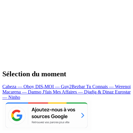
Sélection du moment
Cabeza — Oboy
DIS-MOI — Guy2Bezbar
Tu Connais — Werenoi
Macarena — Damso
J'fais Mes Affaires — Djadja & Dinaz
Eurostar
— Ninho