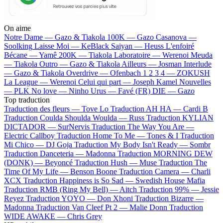
On aime
Notre Dame —
Gazo & Tiakola
100K —
Gazo
Casanova —
Soolking
Laisse Moi —
KeBlack
Saiyan —
Heuss L'enfoiré
Bécane —
Yamê
200K —
Tiakola
Laboratoire —
Werenoi
Meuda
—
Tiakola
Outro —
Gazo & Tiakola
Ailleurs —
Josman
Interlude
—
Gazo & Tiakola
Overdrive —
Ofenbach
1 2 3 4 —
ZOKUSH
La League —
Werenoi
Celui qui part —
Joseph Kamel
Nouvelles
—
PLK
No love —
Ninho
Urus —
Favé (FR)
DIE —
Gazo
Top traduction
Traduction des fleurs —
Tove Lo
Traduction AH HA —
Cardi B
Traduction Coulda Shoulda Woulda —
Russ
Traduction KYLIAN
DICTADOR —
SurNervis
Traduction The Way You Are —
Electric Callboy
Traduction Home To Me —
Tones & I
Traduction
Mi Chico —
DJ Goja
Traduction My Body Isn't Ready —
Sombr
Traduction Danceteria —
Madonna
Traduction MORNING DEW
(DONK) —
Beyoncé
Traduction Hush —
Muse
Traduction The
Time Of My Life —
Benson Boone
Traduction Camera —
Charli
XCX
Traduction Happiness is So Sad —
Swedish House Mafia
Traduction RMB (Ring My Bell) —
Aitch
Traduction 99% —
Jessie
Reyez
Traduction YOYO —
Don Xhoni
Traduction Bizarre —
Madonna
Traduction Van Cleef Pt 2 —
Malie Donn
Traduction
WIDE AWAKE —
Chris Grey