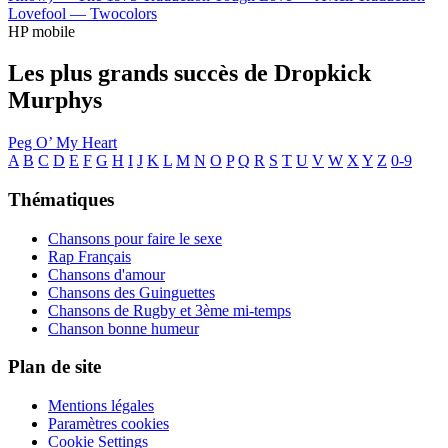
Lovefool —
Twocolors
HP mobile
Les plus grands succès de Dropkick
Murphys
Peg O’ My Heart
A
B
C
D
E
F
G
H
I
J
K
L
M
N
O
P
Q
R
S
T
U
V
W
X
Y
Z
0-9
Thématiques
Chansons pour faire le sexe
Rap Français
Chansons d'amour
Chansons des Guinguettes
Chansons de Rugby et 3ème mi-temps
Chanson bonne humeur
Plan de site
Mentions légales
Paramètres cookies
Cookie Settings