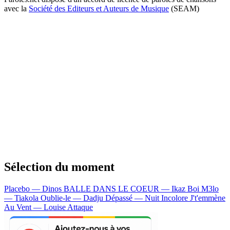
avec la
Société des Editeurs et Auteurs de Musique
(SEAM)
Sélection du moment
Placebo — Dinos
BALLE DANS LE COEUR — Ikaz Boi
M3lo
— Tiakola
Oublie-le — Dadju
Dépassé — Nuit Incolore
J't'emmène
Au Vent — Louise Attaque