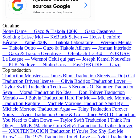
On aime
Notre Dame —
Gazo & Tiakola
100K —
Gazo
Casanova —
Soolking
Laisse Moi —
KeBlack
Saiyan —
Heuss L'enfoiré
Bécane —
Yamê
200K —
Tiakola
Laboratoire —
Werenoi
Meuda
—
Tiakola
Outro —
Gazo & Tiakola
Ailleurs —
Josman
Interlude
—
Gazo & Tiakola
Overdrive —
Ofenbach
1 2 3 4 —
ZOKUSH
La League —
Werenoi
Celui qui part —
Joseph Kamel
Nouvelles
—
PLK
No love —
Ninho
Urus —
Favé (FR)
DIE —
Gazo
Top traduction
Traduction Monsters —
James Blunt
Traduction Streets —
Doja Cat
Traduction Drivers license —
Olivia Rodrigo
Traduction Lover —
Taylor Swift
Traduction Teeth —
5 Seconds Of Summer
Traduction
Seya —
Morad
Traduction No Idea —
Don Toliver
Traduction
Morado —
J Balvin
Traduction Hard For Me —
Michele Morrone
Traduction Rapture —
Michele Morrone
Traduction Stand By —
Michele Morrone
Traduction Agua —
Tainy
Traduction Forever
Yours —
Avicii
Traduction Come & Go —
Juice WRLD
Traduction
You Need to Calm Down —
Taylor Swift
Traduction I Think I’m
Okay —
MGK (Machine Gun Kelly)
Traduction bad vibes forever
—
XXXTENTACION
Traduction If You're Too Shy (Let Me
Know) —
The 1975
Traduction Tough Love —
Avicii
Traduction