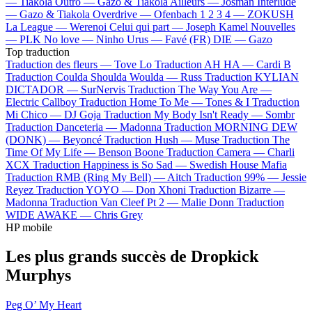
—
Tiakola
Outro —
Gazo & Tiakola
Ailleurs —
Josman
Interlude
—
Gazo & Tiakola
Overdrive —
Ofenbach
1 2 3 4 —
ZOKUSH
La League —
Werenoi
Celui qui part —
Joseph Kamel
Nouvelles
—
PLK
No love —
Ninho
Urus —
Favé (FR)
DIE —
Gazo
Top traduction
Traduction des fleurs —
Tove Lo
Traduction AH HA —
Cardi B
Traduction Coulda Shoulda Woulda —
Russ
Traduction KYLIAN
DICTADOR —
SurNervis
Traduction The Way You Are —
Electric Callboy
Traduction Home To Me —
Tones & I
Traduction
Mi Chico —
DJ Goja
Traduction My Body Isn't Ready —
Sombr
Traduction Danceteria —
Madonna
Traduction MORNING DEW
(DONK) —
Beyoncé
Traduction Hush —
Muse
Traduction The
Time Of My Life —
Benson Boone
Traduction Camera —
Charli
XCX
Traduction Happiness is So Sad —
Swedish House Mafia
Traduction RMB (Ring My Bell) —
Aitch
Traduction 99% —
Jessie
Reyez
Traduction YOYO —
Don Xhoni
Traduction Bizarre —
Madonna
Traduction Van Cleef Pt 2 —
Malie Donn
Traduction
WIDE AWAKE —
Chris Grey
HP mobile
Les plus grands succès de Dropkick
Murphys
Peg O’ My Heart