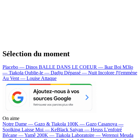
Sélection du moment
Placebo — Dinos
BALLE DANS LE COEUR — Ikaz Boi
M3lo
— Tiakola
Oublie-le — Dadju
Dépassé — Nuit Incolore
J't'emmène
Au Vent — Louise Attaque
On aime
Notre Dame —
Gazo & Tiakola
100K —
Gazo
Casanova —
Soolking
Laisse Moi —
KeBlack
Saiyan —
Heuss L'enfoiré
Bécane —
Yamê
200K —
Tiakola
Laboratoire —
Werenoi
Meuda