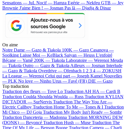
Sensations — JuL
Nocif — Hamza
Egérie — Nekfeu
GTB — Jey
Brownie
J'aime Bien ! — Josman
Pas là — Djadja & Dinaz
On aime
Notre Dame —
Gazo & Tiakola
100K —
Gazo
Casanova —
Soolking
Laisse Moi —
KeBlack
Saiyan —
Heuss L'enfoiré
Bécane —
Yamê
200K —
Tiakola
Laboratoire —
Werenoi
Meuda
—
Tiakola
Outro —
Gazo & Tiakola
Ailleurs —
Josman
Interlude
—
Gazo & Tiakola
Overdrive —
Ofenbach
1 2 3 4 —
ZOKUSH
La League —
Werenoi
Celui qui part —
Joseph Kamel
Nouvelles
—
PLK
No love —
Ninho
Urus —
Favé (FR)
DIE —
Gazo
Top traduction
Traduction des fleurs —
Tove Lo
Traduction AH HA —
Cardi B
Traduction Coulda Shoulda Woulda —
Russ
Traduction KYLIAN
DICTADOR —
SurNervis
Traduction The Way You Are —
Electric Callboy
Traduction Home To Me —
Tones & I
Traduction
Mi Chico —
DJ Goja
Traduction My Body Isn't Ready —
Sombr
Traduction Danceteria —
Madonna
Traduction MORNING DEW
(DONK) —
Beyoncé
Traduction Hush —
Muse
Traduction The
Time Of My Life —
Benson Boone
Traduction Camera —
Charli