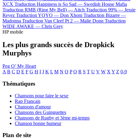
XCX
Traduction Happiness is So Sad —
Swedish House Mafia
Traduction RMB (Ring My Bell) —
Aitch
Traduction 99% —
Jessie
Reyez
Traduction YOYO —
Don Xhoni
Traduction Bizarre —
Madonna
Traduction Van Cleef Pt 2 —
Malie Donn
Traduction
WIDE AWAKE —
Chris Grey
HP mobile
Les plus grands succès de Dropkick
Murphys
Peg O’ My Heart
A
B
C
D
E
F
G
H
I
J
K
L
M
N
O
P
Q
R
S
T
U
V
W
X
Y
Z
0-9
Thématiques
Chansons pour faire le sexe
Rap Français
Chansons d'amour
Chansons des Guinguettes
Chansons de Rugby et 3ème mi-temps
Chanson bonne humeur
Plan de site