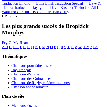
Traduction Emorio —
Billie Eilish
Traduction Special —
Dave &
Tiakola
Traduction Daylight —
David Kushner
Traduction All I
Want For Christmas Is You —
Mariah Carey
HP mobile
Les plus grands succès de Dropkick
Murphys
Peg O’ My Heart
A
B
C
D
E
F
G
H
I
J
K
L
M
N
O
P
Q
R
S
T
U
V
W
X
Y
Z
0-9
Thématiques
Chansons pour faire le sexe
Rap Français
Chansons d'amour
Chansons des Guinguettes
Chansons de Rugby et 3ème mi-temps
Chanson bonne humeur
Plan de site
Mentions légales