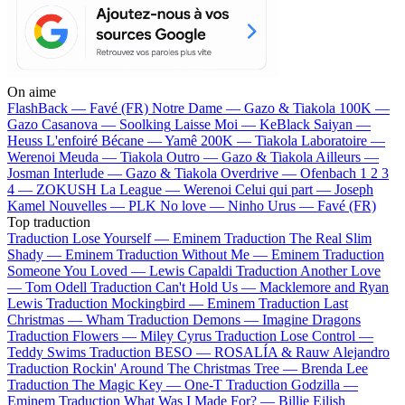
On aime
FlashBack —
Favé (FR)
Notre Dame —
Gazo & Tiakola
100K —
Gazo
Casanova —
Soolking
Laisse Moi —
KeBlack
Saiyan —
Heuss L'enfoiré
Bécane —
Yamê
200K —
Tiakola
Laboratoire —
Werenoi
Meuda —
Tiakola
Outro —
Gazo & Tiakola
Ailleurs —
Josman
Interlude —
Gazo & Tiakola
Overdrive —
Ofenbach
1 2 3
4 —
ZOKUSH
La League —
Werenoi
Celui qui part —
Joseph
Kamel
Nouvelles —
PLK
No love —
Ninho
Urus —
Favé (FR)
Top traduction
Traduction Lose Yourself —
Eminem
Traduction The Real Slim
Shady —
Eminem
Traduction Without Me —
Eminem
Traduction
Someone You Loved —
Lewis Capaldi
Traduction Another Love
—
Tom Odell
Traduction Can't Hold Us —
Macklemore and Ryan
Lewis
Traduction Mockingbird —
Eminem
Traduction Last
Christmas —
Wham
Traduction Demons —
Imagine Dragons
Traduction Flowers —
Miley Cyrus
Traduction Lose Control —
Teddy Swims
Traduction BESO —
ROSALÍA & Rauw Alejandro
Traduction Rockin' Around The Christmas Tree —
Brenda Lee
Traduction The Magic Key —
One-T
Traduction Godzilla —
Eminem
Traduction What Was I Made For? —
Billie Eilish