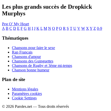
Les plus grands succès de Dropkick
Murphys
Peg O’ My Heart
A
B
C
D
E
F
G
H
I
J
K
L
M
N
O
P
Q
R
S
T
U
V
W
X
Y
Z
0-9
Thématiques
Chansons pour faire le sexe
Rap Français
Chansons d'amour
Chansons des Guinguettes
Chansons de Rugby et 3ème mi-temps
Chanson bonne humeur
Plan de site
Mentions légales
Paramètres cookies
Cookie Settings
© 2026 Paroles.net — Tous droits réservés