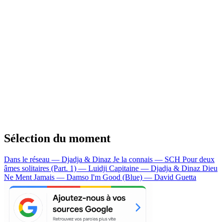
Sélection du moment
Dans le réseau — Djadja & Dinaz
Je la connais — SCH
Pour deux
âmes solitaires (Part. 1) — Luidji
Capitaine — Djadja & Dinaz
Dieu
Ne Ment Jamais — Damso
I'm Good (Blue) — David Guetta