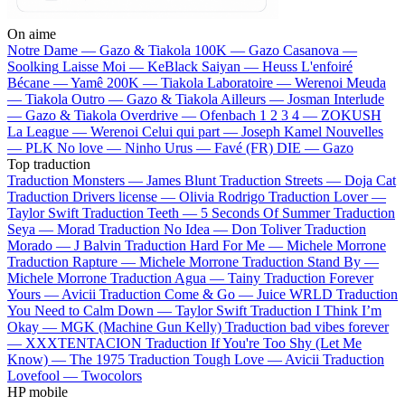
On aime
Notre Dame —
Gazo & Tiakola
100K —
Gazo
Casanova —
Soolking
Laisse Moi —
KeBlack
Saiyan —
Heuss L'enfoiré
Bécane —
Yamê
200K —
Tiakola
Laboratoire —
Werenoi
Meuda
—
Tiakola
Outro —
Gazo & Tiakola
Ailleurs —
Josman
Interlude
—
Gazo & Tiakola
Overdrive —
Ofenbach
1 2 3 4 —
ZOKUSH
La League —
Werenoi
Celui qui part —
Joseph Kamel
Nouvelles
—
PLK
No love —
Ninho
Urus —
Favé (FR)
DIE —
Gazo
Top traduction
Traduction Monsters —
James Blunt
Traduction Streets —
Doja Cat
Traduction Drivers license —
Olivia Rodrigo
Traduction Lover —
Taylor Swift
Traduction Teeth —
5 Seconds Of Summer
Traduction
Seya —
Morad
Traduction No Idea —
Don Toliver
Traduction
Morado —
J Balvin
Traduction Hard For Me —
Michele Morrone
Traduction Rapture —
Michele Morrone
Traduction Stand By —
Michele Morrone
Traduction Agua —
Tainy
Traduction Forever
Yours —
Avicii
Traduction Come & Go —
Juice WRLD
Traduction
You Need to Calm Down —
Taylor Swift
Traduction I Think I’m
Okay —
MGK (Machine Gun Kelly)
Traduction bad vibes forever
—
XXXTENTACION
Traduction If You're Too Shy (Let Me
Know) —
The 1975
Traduction Tough Love —
Avicii
Traduction
Lovefool —
Twocolors
HP mobile