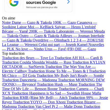
On aime
Notre Dame —
Gazo & Tiakola
100K —
Gazo
Casanova —
Soolking
Laisse Moi —
KeBlack
Saiyan —
Heuss L'enfoiré
Bécane —
Yamê
200K —
Tiakola
Laboratoire —
Werenoi
Meuda
—
Tiakola
Outro —
Gazo & Tiakola
Ailleurs —
Josman
Interlude
—
Gazo & Tiakola
Overdrive —
Ofenbach
1 2 3 4 —
ZOKUSH
La League —
Werenoi
Celui qui part —
Joseph Kamel
Nouvelles
—
PLK
No love —
Ninho
Urus —
Favé (FR)
DIE —
Gazo
Top traduction
Traduction des fleurs —
Tove Lo
Traduction AH HA —
Cardi B
Traduction Coulda Shoulda Woulda —
Russ
Traduction KYLIAN
DICTADOR —
SurNervis
Traduction The Way You Are —
Electric Callboy
Traduction Home To Me —
Tones & I
Traduction
Mi Chico —
DJ Goja
Traduction My Body Isn't Ready —
Sombr
Traduction Danceteria —
Madonna
Traduction MORNING DEW
(DONK) —
Beyoncé
Traduction Hush —
Muse
Traduction The
Time Of My Life —
Benson Boone
Traduction Camera —
Charli
XCX
Traduction Happiness is So Sad —
Swedish House Mafia
Traduction RMB (Ring My Bell) —
Aitch
Traduction 99% —
Jessie
Reyez
Traduction YOYO —
Don Xhoni
Traduction Bizarre —
Madonna
Traduction Van Cleef Pt 2 —
Malie Donn
Traduction