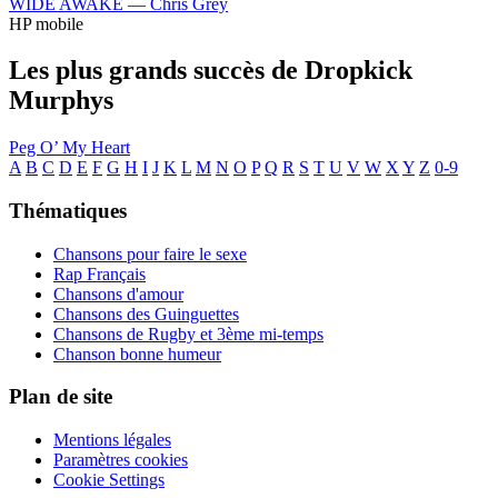
WIDE AWAKE —
Chris Grey
HP mobile
Les plus grands succès de Dropkick
Murphys
Peg O’ My Heart
A
B
C
D
E
F
G
H
I
J
K
L
M
N
O
P
Q
R
S
T
U
V
W
X
Y
Z
0-9
Thématiques
Chansons pour faire le sexe
Rap Français
Chansons d'amour
Chansons des Guinguettes
Chansons de Rugby et 3ème mi-temps
Chanson bonne humeur
Plan de site
Mentions légales
Paramètres cookies
Cookie Settings