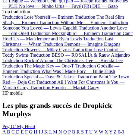
La League —
Werenoi
Celui qui part —
Joseph Kamel
Nouvelles
—
PLK
No love —
Ninho
Urus —
Favé (FR)
DIE —
Gazo
Top traduction
Traduction Lose Yourself —
Eminem
Traduction The Real Slim
Shady —
Eminem
Traduction Without Me —
Eminem
Traduction
Someone You Loved —
Lewis Capaldi
Traduction Another Love
—
Tom Odell
Traduction Mockingbird —
Eminem
Traduction Can't
Hold Us —
Macklemore and Ryan Lewis
Traduction Last
Christmas —
Wham
Traduction Demons —
Imagine Dragons
Traduction Flowers —
Miley Cyrus
Traduction Lose Control —
Teddy Swims
Traduction BESO —
ROSALÍA & Rauw Alejandro
Traduction Rockin' Around The Christmas Tree —
Brenda Lee
Traduction The Magic Key —
One-T
Traduction Godzilla —
Eminem
Traduction What Was I Made For? —
Billie Eilish
Traduction Special —
Dave & Tiakola
Traduction Paint The Town
Red —
Doja Cat
Traduction All I Want For Christmas Is You —
Mariah Carey
Traduction Emorio —
Mariah Carey
HP mobile
Les plus grands succès de Dropkick
Murphys
Peg O’ My Heart
A
B
C
D
E
F
G
H
I
J
K
L
M
N
O
P
Q
R
S
T
U
V
W
X
Y
Z
0-9