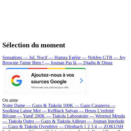
Sélection du moment
Sensations — JuL
Nocif — Hamza
Egérie — Nekfeu
GTB — Jey
Brownie
J'aime Bien ! — Josman
Pas là — Djadja & Dinaz
On aime
Notre Dame —
Gazo & Tiakola
100K —
Gazo
Casanova —
Soolking
Laisse Moi —
KeBlack
Saiyan —
Heuss L'enfoiré
Bécane —
Yamê
200K —
Tiakola
Laboratoire —
Werenoi
Meuda
—
Tiakola
Outro —
Gazo & Tiakola
Ailleurs —
Josman
Interlude
—
Gazo & Tiakola
Overdrive —
Ofenbach
1 2 3 4 —
ZOKUSH