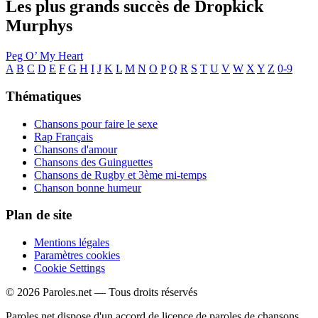
Les plus grands succès de Dropkick
Murphys
Peg O’ My Heart
A
B
C
D
E
F
G
H
I
J
K
L
M
N
O
P
Q
R
S
T
U
V
W
X
Y
Z
0-9
Thématiques
Chansons pour faire le sexe
Rap Français
Chansons d'amour
Chansons des Guinguettes
Chansons de Rugby et 3ème mi-temps
Chanson bonne humeur
Plan de site
Mentions légales
Paramètres cookies
Cookie Settings
© 2026 Paroles.net — Tous droits réservés
Paroles.net dispose d'un accord de licence de paroles de chansons