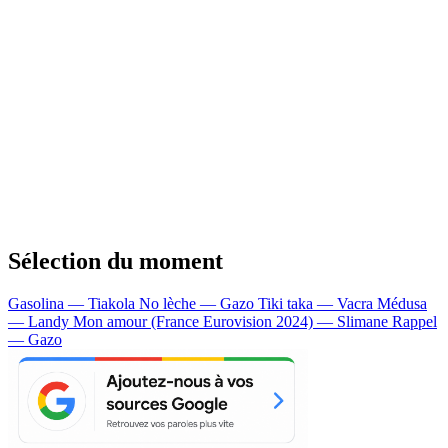
Sélection du moment
Gasolina — Tiakola
No lèche — Gazo
Tiki taka — Vacra
Médusa
— Landy
Mon amour (France Eurovision 2024) — Slimane
Rappel
— Gazo