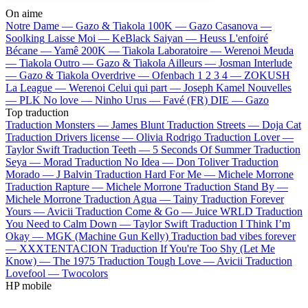
On aime
Notre Dame —
Gazo & Tiakola
100K —
Gazo
Casanova —
Soolking
Laisse Moi —
KeBlack
Saiyan —
Heuss L'enfoiré
Bécane —
Yamê
200K —
Tiakola
Laboratoire —
Werenoi
Meuda
—
Tiakola
Outro —
Gazo & Tiakola
Ailleurs —
Josman
Interlude
—
Gazo & Tiakola
Overdrive —
Ofenbach
1 2 3 4 —
ZOKUSH
La League —
Werenoi
Celui qui part —
Joseph Kamel
Nouvelles
—
PLK
No love —
Ninho
Urus —
Favé (FR)
DIE —
Gazo
Top traduction
Traduction Monsters —
James Blunt
Traduction Streets —
Doja Cat
Traduction Drivers license —
Olivia Rodrigo
Traduction Lover —
Taylor Swift
Traduction Teeth —
5 Seconds Of Summer
Traduction
Seya —
Morad
Traduction No Idea —
Don Toliver
Traduction
Morado —
J Balvin
Traduction Hard For Me —
Michele Morrone
Traduction Rapture —
Michele Morrone
Traduction Stand By —
Michele Morrone
Traduction Agua —
Tainy
Traduction Forever
Yours —
Avicii
Traduction Come & Go —
Juice WRLD
Traduction
You Need to Calm Down —
Taylor Swift
Traduction I Think I’m
Okay —
MGK (Machine Gun Kelly)
Traduction bad vibes forever
—
XXXTENTACION
Traduction If You're Too Shy (Let Me
Know) —
The 1975
Traduction Tough Love —
Avicii
Traduction
Lovefool —
Twocolors
HP mobile