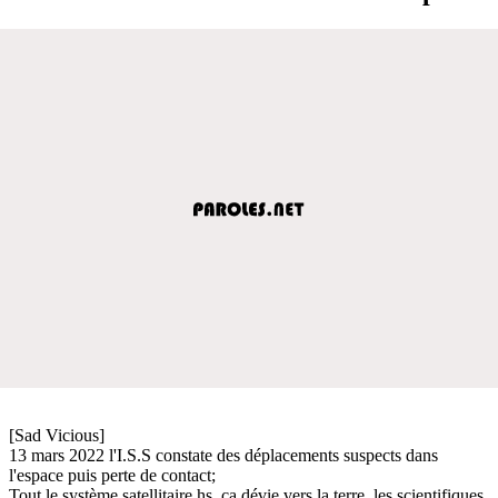
[Sad Vicious]
13 mars 2022 l'I.S.S constate des déplacements suspects dans
l'espace puis perte de contact;
Tout le système satellitaire hs, ça dévie vers la terre, les scientifiques