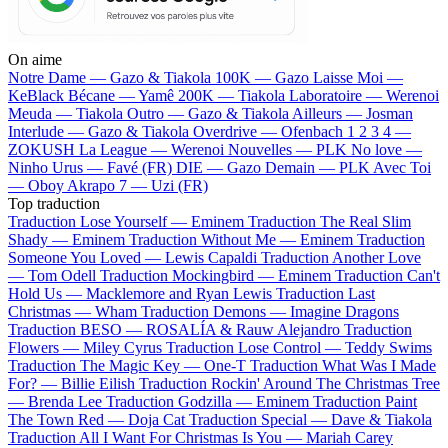
On aime
Notre Dame —
Gazo & Tiakola
100K —
Gazo
Laisse Moi —
KeBlack
Bécane —
Yamê
200K —
Tiakola
Laboratoire —
Werenoi
Meuda —
Tiakola
Outro —
Gazo & Tiakola
Ailleurs —
Josman
Interlude —
Gazo & Tiakola
Overdrive —
Ofenbach
1 2 3 4 —
ZOKUSH
La League —
Werenoi
Nouvelles —
PLK
No love —
Ninho
Urus —
Favé (FR)
DIE —
Gazo
Demain —
PLK
Avec Toi
—
Oboy
Akrapo 7 —
Uzi (FR)
Top traduction
Traduction Lose Yourself —
Eminem
Traduction The Real Slim
Shady —
Eminem
Traduction Without Me —
Eminem
Traduction
Someone You Loved —
Lewis Capaldi
Traduction Another Love
—
Tom Odell
Traduction Mockingbird —
Eminem
Traduction Can't
Hold Us —
Macklemore and Ryan Lewis
Traduction Last
Christmas —
Wham
Traduction Demons —
Imagine Dragons
Traduction BESO —
ROSALÍA & Rauw Alejandro
Traduction
Flowers —
Miley Cyrus
Traduction Lose Control —
Teddy Swims
Traduction The Magic Key —
One-T
Traduction What Was I Made
For? —
Billie Eilish
Traduction Rockin' Around The Christmas Tree
—
Brenda Lee
Traduction Godzilla —
Eminem
Traduction Paint
The Town Red —
Doja Cat
Traduction Special —
Dave & Tiakola
Traduction All I Want For Christmas Is You —
Mariah Carey