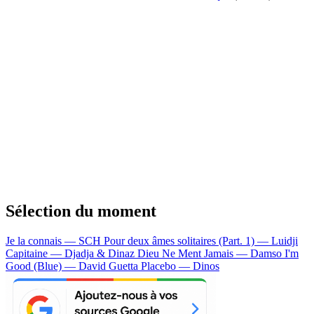
Sélection du moment
Je la connais — SCH
Pour deux âmes solitaires (Part. 1) — Luidji
Capitaine — Djadja & Dinaz
Dieu Ne Ment Jamais — Damso
I'm
Good (Blue) — David Guetta
Placebo — Dinos