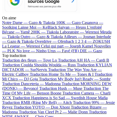
On aime
Notre Dame —
Gazo & Tiakola
100K —
Gazo
Casanova —
Soolking
Laisse Moi —
KeBlack
Saiyan —
Heuss L'enfoiré
Bécane —
Yamê
200K —
Tiakola
Laboratoire —
Werenoi
Meuda
—
Tiakola
Outro —
Gazo & Tiakola
Ailleurs —
Josman
Interlude
—
Gazo & Tiakola
Overdrive —
Ofenbach
1 2 3 4 —
ZOKUSH
La League —
Werenoi
Celui qui part —
Joseph Kamel
Nouvelles
—
PLK
No love —
Ninho
Urus —
Favé (FR)
DIE —
Gazo
Top traduction
Traduction des fleurs —
Tove Lo
Traduction AH HA —
Cardi B
Traduction Coulda Shoulda Woulda —
Russ
Traduction KYLIAN
DICTADOR —
SurNervis
Traduction The Way You Are —
Electric Callboy
Traduction Home To Me —
Tones & I
Traduction
Mi Chico —
DJ Goja
Traduction My Body Isn't Ready —
Sombr
Traduction Danceteria —
Madonna
Traduction MORNING DEW
(DONK) —
Beyoncé
Traduction Hush —
Muse
Traduction The
Time Of My Life —
Benson Boone
Traduction Camera —
Charli
XCX
Traduction Happiness is So Sad —
Swedish House Mafia
Traduction RMB (Ring My Bell) —
Aitch
Traduction 99% —
Jessie
Reyez
Traduction YOYO —
Don Xhoni
Traduction Bizarre —
Madonna
Traduction Van Cleef Pt 2 —
Malie Donn
Traduction
WIDE AWAKE —
Chris Grey