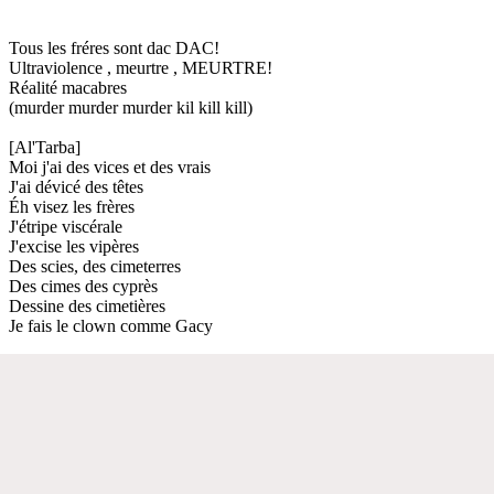
Tous les fréres sont dac DAC!
Ultraviolence , meurtre , MEURTRE!
Réalité macabres
(murder murder murder kil kill kill)
[Al'Tarba]
Moi j'ai des vices et des vrais
J'ai dévicé des têtes
Éh visez les frères
J'étripe viscérale
J'excise les vipères
Des scies, des cimeterres
Des cimes des cyprès
Dessine des cimetières
Je fais le clown comme Gacy