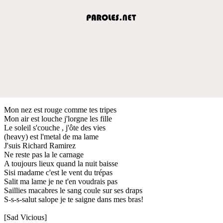
Mon nez est rouge comme tes tripes
Mon air est louche j'lorgne les fille
Le soleil s'couche , j'ôte des vies
(heavy) est l'metal de ma lame
J'suis Richard Ramirez
Ne reste pas la le carnage
A toujours lieux quand la nuit baisse
Sisi madame c'est le vent du trépas
Salit ma lame je ne t'en voudrais pas
Saillies macabres le sang coule sur ses draps
S-s-s-salut salope je te saigne dans mes bras!
[Sad Vicious]