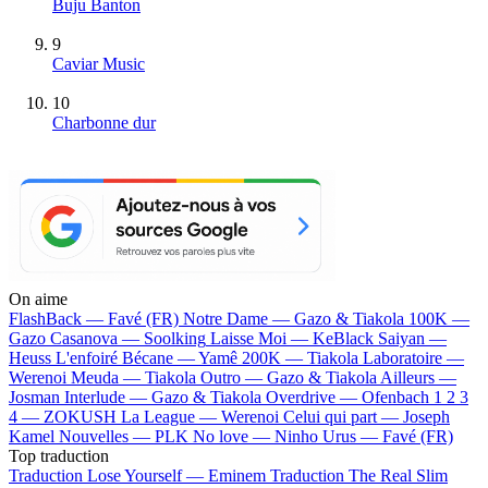
Buju Banton
9
Caviar Music
10
Charbonne dur
On aime
FlashBack —
Favé (FR)
Notre Dame —
Gazo & Tiakola
100K —
Gazo
Casanova —
Soolking
Laisse Moi —
KeBlack
Saiyan —
Heuss L'enfoiré
Bécane —
Yamê
200K —
Tiakola
Laboratoire —
Werenoi
Meuda —
Tiakola
Outro —
Gazo & Tiakola
Ailleurs —
Josman
Interlude —
Gazo & Tiakola
Overdrive —
Ofenbach
1 2 3
4 —
ZOKUSH
La League —
Werenoi
Celui qui part —
Joseph
Kamel
Nouvelles —
PLK
No love —
Ninho
Urus —
Favé (FR)
Top traduction
Traduction Lose Yourself —
Eminem
Traduction The Real Slim