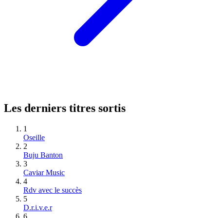
Les derniers titres sortis
1
Oseille
2
Buju Banton
3
Caviar Music
4
Rdv avec le succès
5
D.r.i.v.e.r
6