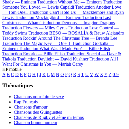
Shady —
Eminem
Traduction Without Me —
Eminem
Traduction
Someone You Loved —
Lewis Capaldi
Traduction Another Love
—
Tom Odell
Traduction Can't Hold Us —
Macklemore and Ryan
Lewis
Traduction Mockingbird —
Eminem
Traduction Last
Christmas —
Wham
Traduction Demons —
Imagine Dragons
Traduction Flowers —
Miley Cyrus
Traduction Lose Control —
Teddy Swims
Traduction BESO —
ROSALÍA & Rauw Alejandro
Traduction Rockin' Around The Christmas Tree —
Brenda Lee
Traduction The Magic Key —
One-T
Traduction Godzilla —
Eminem
Traduction What Was I Made For? —
Billie Eilish
Traduction Emorio —
Billie Eilish
Traduction Special —
Dave &
Tiakola
Traduction Daylight —
David Kushner
Traduction All I
Want For Christmas Is You —
Mariah Carey
HP mobile
A
B
C
D
E
F
G
H
I
J
K
L
M
N
O
P
Q
R
S
T
U
V
W
X
Y
Z
0-9
Thématiques
Chansons pour faire le sexe
Rap Français
Chansons d'amour
Chansons des Guinguettes
Chansons de Rugby et 3ème mi-temps
Chanson bonne humeur