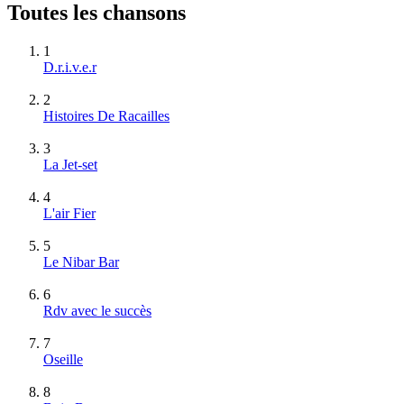
Toutes les chansons
1
D.r.i.v.e.r
2
Histoires De Racailles
3
La Jet-set
4
L'air Fier
5
Le Nibar Bar
6
Rdv avec le succès
7
Oseille
8