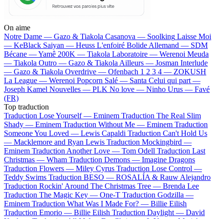
On aime
Notre Dame —
Gazo & Tiakola
Casanova —
Soolking
Laisse Moi
—
KeBlack
Saiyan —
Heuss L'enfoiré
Bolide Allemand —
SDM
Bécane —
Yamê
200K —
Tiakola
Laboratoire —
Werenoi
Meuda
—
Tiakola
Outro —
Gazo & Tiakola
Ailleurs —
Josman
Interlude
—
Gazo & Tiakola
Overdrive —
Ofenbach
1 2 3 4 —
ZOKUSH
La League —
Werenoi
Popcorn Salé —
Santa
Celui qui part —
Joseph Kamel
Nouvelles —
PLK
No love —
Ninho
Urus —
Favé
(FR)
Top traduction
Traduction Lose Yourself —
Eminem
Traduction The Real Slim
Shady —
Eminem
Traduction Without Me —
Eminem
Traduction
Someone You Loved —
Lewis Capaldi
Traduction Can't Hold Us
—
Macklemore and Ryan Lewis
Traduction Mockingbird —
Eminem
Traduction Another Love —
Tom Odell
Traduction Last
Christmas —
Wham
Traduction Demons —
Imagine Dragons
Traduction Flowers —
Miley Cyrus
Traduction Lose Control —
Teddy Swims
Traduction BESO —
ROSALÍA & Rauw Alejandro
Traduction Rockin' Around The Christmas Tree —
Brenda Lee
Traduction The Magic Key —
One-T
Traduction Godzilla —
Eminem
Traduction What Was I Made For? —
Billie Eilish
Traduction Emorio —
Billie Eilish
Traduction Daylight —
David