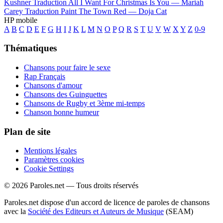
Kushner
Traduction All I Want For Christmas Is You —
Mariah
Carey
Traduction Paint The Town Red —
Doja Cat
HP mobile
A
B
C
D
E
F
G
H
I
J
K
L
M
N
O
P
Q
R
S
T
U
V
W
X
Y
Z
0-9
Thématiques
Chansons pour faire le sexe
Rap Français
Chansons d'amour
Chansons des Guinguettes
Chansons de Rugby et 3ème mi-temps
Chanson bonne humeur
Plan de site
Mentions légales
Paramètres cookies
Cookie Settings
© 2026 Paroles.net — Tous droits réservés
Paroles.net dispose d'un accord de licence de paroles de chansons
avec la
Société des Editeurs et Auteurs de Musique
(SEAM)