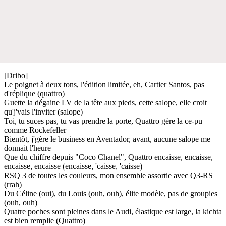
[Dribo]
Le poignet à deux tons, l'édition limitée, eh, Cartier Santos, pas
d'réplique (quattro)
Guette la dégaine LV de la tête aux pieds, cette salope, elle croit
qu'j'vais l'inviter (salope)
Toi, tu suces pas, tu vas prendre la porte, Quattro gère la ce-pu
comme Rockefeller
Bientôt, j'gère le business en Aventador, avant, aucune salope me
donnait l'heure
Que du chiffre depuis "Coco Chanel", Quattro encaisse, encaisse,
encaisse, encaisse (encaisse, 'caisse, 'caisse)
RSQ 3 de toutes les couleurs, mon ensemble assortie avec Q3-RS
(rrah)
Du Céline (oui), du Louis (ouh, ouh), élite modèle, pas de groupies
(ouh, ouh)
Quatre poches sont pleines dans le Audi, élastique est large, la kichta
est bien remplie (Quattro)