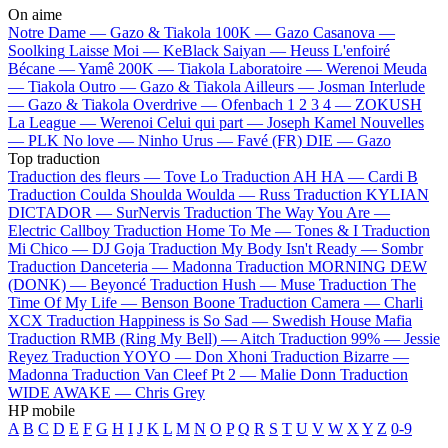
On aime
Notre Dame —
Gazo & Tiakola
100K —
Gazo
Casanova —
Soolking
Laisse Moi —
KeBlack
Saiyan —
Heuss L'enfoiré
Bécane —
Yamê
200K —
Tiakola
Laboratoire —
Werenoi
Meuda
—
Tiakola
Outro —
Gazo & Tiakola
Ailleurs —
Josman
Interlude
—
Gazo & Tiakola
Overdrive —
Ofenbach
1 2 3 4 —
ZOKUSH
La League —
Werenoi
Celui qui part —
Joseph Kamel
Nouvelles
—
PLK
No love —
Ninho
Urus —
Favé (FR)
DIE —
Gazo
Top traduction
Traduction des fleurs —
Tove Lo
Traduction AH HA —
Cardi B
Traduction Coulda Shoulda Woulda —
Russ
Traduction KYLIAN
DICTADOR —
SurNervis
Traduction The Way You Are —
Electric Callboy
Traduction Home To Me —
Tones & I
Traduction
Mi Chico —
DJ Goja
Traduction My Body Isn't Ready —
Sombr
Traduction Danceteria —
Madonna
Traduction MORNING DEW
(DONK) —
Beyoncé
Traduction Hush —
Muse
Traduction The
Time Of My Life —
Benson Boone
Traduction Camera —
Charli
XCX
Traduction Happiness is So Sad —
Swedish House Mafia
Traduction RMB (Ring My Bell) —
Aitch
Traduction 99% —
Jessie
Reyez
Traduction YOYO —
Don Xhoni
Traduction Bizarre —
Madonna
Traduction Van Cleef Pt 2 —
Malie Donn
Traduction
WIDE AWAKE —
Chris Grey
HP mobile
A
B
C
D
E
F
G
H
I
J
K
L
M
N
O
P
Q
R
S
T
U
V
W
X
Y
Z
0-9