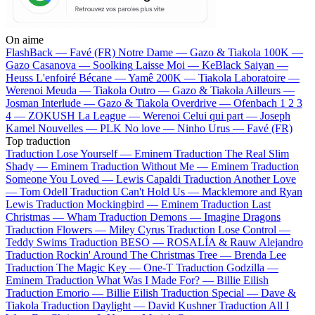
On aime
FlashBack —
Favé (FR)
Notre Dame —
Gazo & Tiakola
100K —
Gazo
Casanova —
Soolking
Laisse Moi —
KeBlack
Saiyan —
Heuss L'enfoiré
Bécane —
Yamê
200K —
Tiakola
Laboratoire —
Werenoi
Meuda —
Tiakola
Outro —
Gazo & Tiakola
Ailleurs —
Josman
Interlude —
Gazo & Tiakola
Overdrive —
Ofenbach
1 2 3
4 —
ZOKUSH
La League —
Werenoi
Celui qui part —
Joseph
Kamel
Nouvelles —
PLK
No love —
Ninho
Urus —
Favé (FR)
Top traduction
Traduction Lose Yourself —
Eminem
Traduction The Real Slim
Shady —
Eminem
Traduction Without Me —
Eminem
Traduction
Someone You Loved —
Lewis Capaldi
Traduction Another Love
—
Tom Odell
Traduction Can't Hold Us —
Macklemore and Ryan
Lewis
Traduction Mockingbird —
Eminem
Traduction Last
Christmas —
Wham
Traduction Demons —
Imagine Dragons
Traduction Flowers —
Miley Cyrus
Traduction Lose Control —
Teddy Swims
Traduction BESO —
ROSALÍA & Rauw Alejandro
Traduction Rockin' Around The Christmas Tree —
Brenda Lee
Traduction The Magic Key —
One-T
Traduction Godzilla —
Eminem
Traduction What Was I Made For? —
Billie Eilish
Traduction Emorio —
Billie Eilish
Traduction Special —
Dave &
Tiakola
Traduction Daylight —
David Kushner
Traduction All I