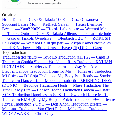
On aime
Notre Dame —
Gazo & Tiakola
100K —
Gazo
Casanova —
Soolking
Laisse Moi —
KeBlack
Saiyan —
Heuss L'enfoiré
Bécane —
Yamê
200K —
Tiakola
Laboratoire —
Werenoi
Meuda
—
Tiakola
Outro —
Gazo & Tiakola
Ailleurs —
Josman
Interlude
—
Gazo & Tiakola
Overdrive —
Ofenbach
1 2 3 4 —
ZOKUSH
La League —
Werenoi
Celui qui part —
Joseph Kamel
Nouvelles
—
PLK
No love —
Ninho
Urus —
Favé (FR)
DIE —
Gazo
Top traduction
Traduction des fleurs —
Tove Lo
Traduction AH HA —
Cardi B
Traduction Coulda Shoulda Woulda —
Russ
Traduction KYLIAN
DICTADOR —
SurNervis
Traduction The Way You Are —
Electric Callboy
Traduction Home To Me —
Tones & I
Traduction
Mi Chico —
DJ Goja
Traduction My Body Isn't Ready —
Sombr
Traduction Danceteria —
Madonna
Traduction MORNING DEW
(DONK) —
Beyoncé
Traduction Hush —
Muse
Traduction The
Time Of My Life —
Benson Boone
Traduction Camera —
Charli
XCX
Traduction Happiness is So Sad —
Swedish House Mafia
Traduction RMB (Ring My Bell) —
Aitch
Traduction 99% —
Jessie
Reyez
Traduction YOYO —
Don Xhoni
Traduction Bizarre —
Madonna
Traduction Van Cleef Pt 2 —
Malie Donn
Traduction
WIDE AWAKE —
Chris Grey