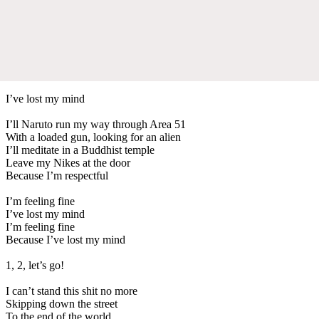
I’ve lost my mind
I’ll Naruto run my way through Area 51
With a loaded gun, looking for an alien
I’ll meditate in a Buddhist temple
Leave my Nikes at the door
Because I’m respectful
I’m feeling fine
I’ve lost my mind
I’m feeling fine
Because I’ve lost my mind
1, 2, let’s go!
I can’t stand this shit no more
Skipping down the street
To the end of the world