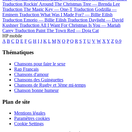
Traduction Rockin' Around The Christmas Tree —
Brenda Lee
Traduction The Magic Key —
One-T
Traduction Godzilla —
Eminem
Traduction What Was I Made For? —
Billie Eilish
Traduction Emorio —
Billie Eilish
Traduction Daylight —
David
Kushner
Traduction All I Want For Christmas Is You —
Mariah
Carey
Traduction Paint The Town Red —
Doja Cat
HP mobile
A
B
C
D
E
F
G
H
I
J
K
L
M
N
O
P
Q
R
S
T
U
V
W
X
Y
Z
0-9
Thématiques
Chansons pour faire le sexe
Rap Français
Chansons d'amour
Chansons des Guinguettes
Chansons de Rugby et 3ème mi-temps
Chanson bonne humeur
Plan de site
Mentions légales
Paramètres cookies
Cookie Settings