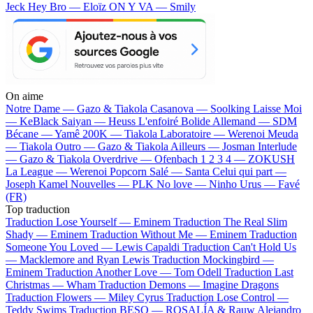
Jeck
Hey Bro — Eloïz
ON Y VA — Smily
On aime
Notre Dame —
Gazo & Tiakola
Casanova —
Soolking
Laisse Moi
—
KeBlack
Saiyan —
Heuss L'enfoiré
Bolide Allemand —
SDM
Bécane —
Yamê
200K —
Tiakola
Laboratoire —
Werenoi
Meuda
—
Tiakola
Outro —
Gazo & Tiakola
Ailleurs —
Josman
Interlude
—
Gazo & Tiakola
Overdrive —
Ofenbach
1 2 3 4 —
ZOKUSH
La League —
Werenoi
Popcorn Salé —
Santa
Celui qui part —
Joseph Kamel
Nouvelles —
PLK
No love —
Ninho
Urus —
Favé
(FR)
Top traduction
Traduction Lose Yourself —
Eminem
Traduction The Real Slim
Shady —
Eminem
Traduction Without Me —
Eminem
Traduction
Someone You Loved —
Lewis Capaldi
Traduction Can't Hold Us
—
Macklemore and Ryan Lewis
Traduction Mockingbird —
Eminem
Traduction Another Love —
Tom Odell
Traduction Last
Christmas —
Wham
Traduction Demons —
Imagine Dragons
Traduction Flowers —
Miley Cyrus
Traduction Lose Control —
Teddy Swims
Traduction BESO —
ROSALÍA & Rauw Alejandro