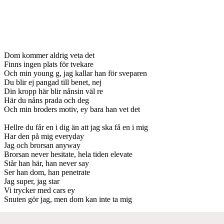
Dom kommer aldrig veta det
Finns ingen plats för tvekare
Och min young g, jag kallar han för sveparen
Du blir ej pangad till benet, nej
Din kropp här blir nånsin väl re
Här du nåns prada och deg
Och min broders motiv, ey bara han vet det
Hellre du får en i dig än att jag ska få en i mig
Har den på mig everyday
Jag och brorsan anyway
Brorsan never hesitate, hela tiden elevate
Står han här, han never say
Ser han dom, han penetrate
Jag super, jag star
Vi trycker med cars ey
Snuten gör jag, men dom kan inte ta mig