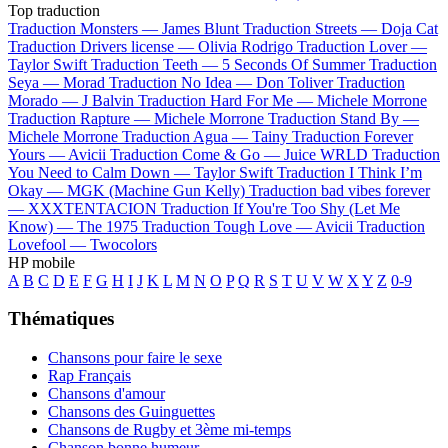
Top traduction
Traduction Monsters —
James Blunt
Traduction Streets —
Doja Cat
Traduction Drivers license —
Olivia Rodrigo
Traduction Lover —
Taylor Swift
Traduction Teeth —
5 Seconds Of Summer
Traduction
Seya —
Morad
Traduction No Idea —
Don Toliver
Traduction
Morado —
J Balvin
Traduction Hard For Me —
Michele Morrone
Traduction Rapture —
Michele Morrone
Traduction Stand By —
Michele Morrone
Traduction Agua —
Tainy
Traduction Forever
Yours —
Avicii
Traduction Come & Go —
Juice WRLD
Traduction
You Need to Calm Down —
Taylor Swift
Traduction I Think I’m
Okay —
MGK (Machine Gun Kelly)
Traduction bad vibes forever
—
XXXTENTACION
Traduction If You're Too Shy (Let Me
Know) —
The 1975
Traduction Tough Love —
Avicii
Traduction
Lovefool —
Twocolors
HP mobile
A
B
C
D
E
F
G
H
I
J
K
L
M
N
O
P
Q
R
S
T
U
V
W
X
Y
Z
0-9
Thématiques
Chansons pour faire le sexe
Rap Français
Chansons d'amour
Chansons des Guinguettes
Chansons de Rugby et 3ème mi-temps
Chanson bonne humeur