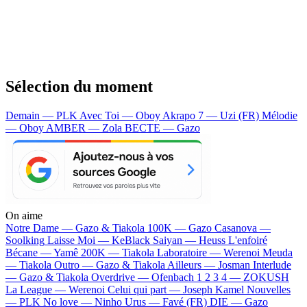
Sélection du moment
Demain — PLK
Avec Toi — Oboy
Akrapo 7 — Uzi (FR)
Mélodie
— Oboy
AMBER — Zola
BECTE — Gazo
On aime
Notre Dame —
Gazo & Tiakola
100K —
Gazo
Casanova —
Soolking
Laisse Moi —
KeBlack
Saiyan —
Heuss L'enfoiré
Bécane —
Yamê
200K —
Tiakola
Laboratoire —
Werenoi
Meuda
—
Tiakola
Outro —
Gazo & Tiakola
Ailleurs —
Josman
Interlude
—
Gazo & Tiakola
Overdrive —
Ofenbach
1 2 3 4 —
ZOKUSH
La League —
Werenoi
Celui qui part —
Joseph Kamel
Nouvelles
—
PLK
No love —
Ninho
Urus —
Favé (FR)
DIE —
Gazo