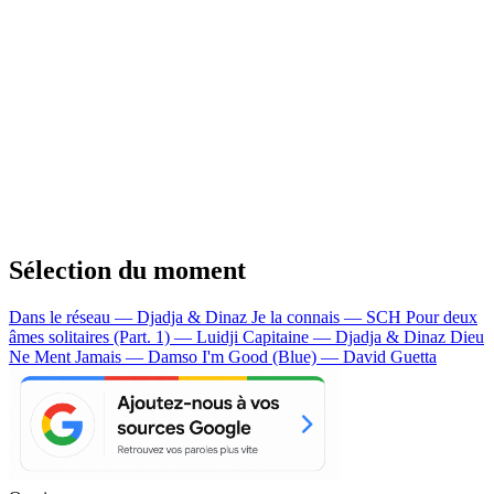
Sélection du moment
Dans le réseau — Djadja & Dinaz
Je la connais — SCH
Pour deux
âmes solitaires (Part. 1) — Luidji
Capitaine — Djadja & Dinaz
Dieu
Ne Ment Jamais — Damso
I'm Good (Blue) — David Guetta