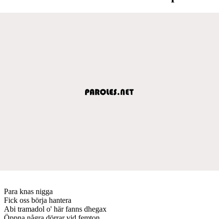
Para knas nigga
Fick oss börja hantera
Abi tramadol o' här fanns dhegax
Öppna några dörrar vid femton