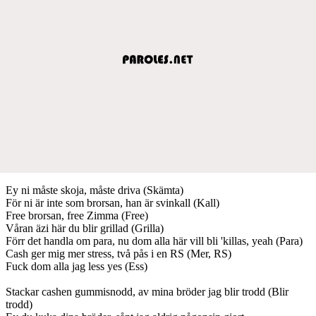
Ey ni måste skoja, måste driva (Skämta)
För ni är inte som brorsan, han är svinkall (Kall)
Free brorsan, free Zimma (Free)
Våran äzi här du blir grillad (Grilla)
Förr det handla om para, nu dom alla här vill bli 'killas, yeah (Para)
Cash ger mig mer stress, två pås i en RS (Mer, RS)
Fuck dom alla jag less yes (Ess)
Stackar cashen gummisnodd, av mina bröder jag blir trodd (Blir
trodd)