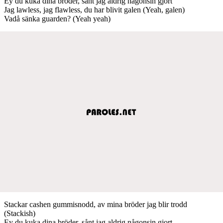
Ey du kuka dina bröder, sånt jag aldrig någonsin gjort
Jag lawless, jag flawless, du har blivit galen (Yeah, galen)
Vadå sänka guarden? (Yeah yeah)
Stackar cashen gummisnodd, av mina bröder jag blir trodd
(Stackish)
Ey du kuka dina bröder, sånt jag aldrig någonsin gjort