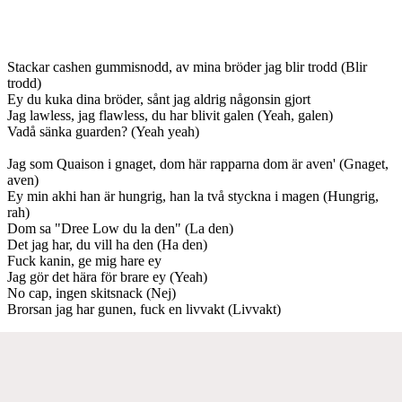
Stackar cashen gummisnodd, av mina bröder jag blir trodd (Blir
trodd)
Ey du kuka dina bröder, sånt jag aldrig någonsin gjort
Jag lawless, jag flawless, du har blivit galen (Yeah, galen)
Vadå sänka guarden? (Yeah yeah)
Jag som Quaison i gnaget, dom här rapparna dom är aven' (Gnaget,
aven)
Ey min akhi han är hungrig, han la två styckna i magen (Hungrig,
rah)
Dom sa "Dree Low du la den" (La den)
Det jag har, du vill ha den (Ha den)
Fuck kanin, ge mig hare ey
Jag gör det hära för brare ey (Yeah)
No cap, ingen skitsnack (Nej)
Brorsan jag har gunen, fuck en livvakt (Livvakt)