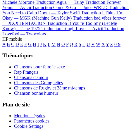
Michele Morrone
Traduction Agua —
Tainy
Traduction Forever
Yours —
Avicii
Traduction Come & Go —
Juice WRLD
Traduction
You Need to Calm Down —
Taylor Swift
Traduction I Think I’m
Okay —
MGK (Machine Gun Kelly)
Traduction bad vibes forever
—
XXXTENTACION
Traduction If You're Too Shy (Let Me
Know) —
The 1975
Traduction Tough Love —
Avicii
Traduction
Lovefool —
Twocolors
HP mobile
A
B
C
D
E
F
G
H
I
J
K
L
M
N
O
P
Q
R
S
T
U
V
W
X
Y
Z
0-9
Thématiques
Chansons pour faire le sexe
Rap Français
Chansons d'amour
Chansons des Guinguettes
Chansons de Rugby et 3ème mi-temps
Chanson bonne humeur
Plan de site
Mentions légales
Paramètres cookies
Cookie Settings