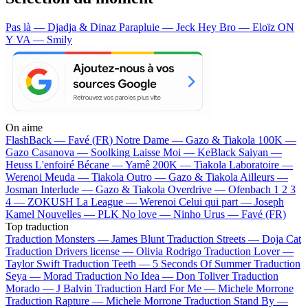
Pas là — Djadja & Dinaz
Parapluie — Jeck
Hey Bro — Eloïz
ON
Y VA — Smily
On aime
FlashBack —
Favé (FR)
Notre Dame —
Gazo & Tiakola
100K —
Gazo
Casanova —
Soolking
Laisse Moi —
KeBlack
Saiyan —
Heuss L'enfoiré
Bécane —
Yamê
200K —
Tiakola
Laboratoire —
Werenoi
Meuda —
Tiakola
Outro —
Gazo & Tiakola
Ailleurs —
Josman
Interlude —
Gazo & Tiakola
Overdrive —
Ofenbach
1 2 3
4 —
ZOKUSH
La League —
Werenoi
Celui qui part —
Joseph
Kamel
Nouvelles —
PLK
No love —
Ninho
Urus —
Favé (FR)
Top traduction
Traduction Monsters —
James Blunt
Traduction Streets —
Doja Cat
Traduction Drivers license —
Olivia Rodrigo
Traduction Lover —
Taylor Swift
Traduction Teeth —
5 Seconds Of Summer
Traduction
Seya —
Morad
Traduction No Idea —
Don Toliver
Traduction
Morado —
J Balvin
Traduction Hard For Me —
Michele Morrone
Traduction Rapture —
Michele Morrone
Traduction Stand By —