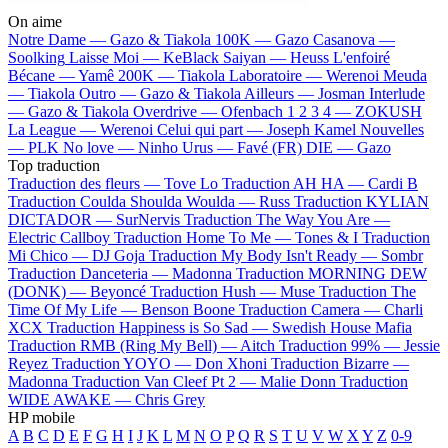
On aime
Notre Dame —
Gazo & Tiakola
100K —
Gazo
Casanova —
Soolking
Laisse Moi —
KeBlack
Saiyan —
Heuss L'enfoiré
Bécane —
Yamê
200K —
Tiakola
Laboratoire —
Werenoi
Meuda
—
Tiakola
Outro —
Gazo & Tiakola
Ailleurs —
Josman
Interlude
—
Gazo & Tiakola
Overdrive —
Ofenbach
1 2 3 4 —
ZOKUSH
La League —
Werenoi
Celui qui part —
Joseph Kamel
Nouvelles
—
PLK
No love —
Ninho
Urus —
Favé (FR)
DIE —
Gazo
Top traduction
Traduction des fleurs —
Tove Lo
Traduction AH HA —
Cardi B
Traduction Coulda Shoulda Woulda —
Russ
Traduction KYLIAN
DICTADOR —
SurNervis
Traduction The Way You Are —
Electric Callboy
Traduction Home To Me —
Tones & I
Traduction
Mi Chico —
DJ Goja
Traduction My Body Isn't Ready —
Sombr
Traduction Danceteria —
Madonna
Traduction MORNING DEW
(DONK) —
Beyoncé
Traduction Hush —
Muse
Traduction The
Time Of My Life —
Benson Boone
Traduction Camera —
Charli
XCX
Traduction Happiness is So Sad —
Swedish House Mafia
Traduction RMB (Ring My Bell) —
Aitch
Traduction 99% —
Jessie
Reyez
Traduction YOYO —
Don Xhoni
Traduction Bizarre —
Madonna
Traduction Van Cleef Pt 2 —
Malie Donn
Traduction
WIDE AWAKE —
Chris Grey
HP mobile
A
B
C
D
E
F
G
H
I
J
K
L
M
N
O
P
Q
R
S
T
U
V
W
X
Y
Z
0-9