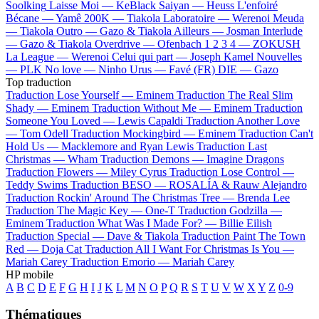
Soolking
Laisse Moi —
KeBlack
Saiyan —
Heuss L'enfoiré
Bécane —
Yamê
200K —
Tiakola
Laboratoire —
Werenoi
Meuda
—
Tiakola
Outro —
Gazo & Tiakola
Ailleurs —
Josman
Interlude
—
Gazo & Tiakola
Overdrive —
Ofenbach
1 2 3 4 —
ZOKUSH
La League —
Werenoi
Celui qui part —
Joseph Kamel
Nouvelles
—
PLK
No love —
Ninho
Urus —
Favé (FR)
DIE —
Gazo
Top traduction
Traduction Lose Yourself —
Eminem
Traduction The Real Slim
Shady —
Eminem
Traduction Without Me —
Eminem
Traduction
Someone You Loved —
Lewis Capaldi
Traduction Another Love
—
Tom Odell
Traduction Mockingbird —
Eminem
Traduction Can't
Hold Us —
Macklemore and Ryan Lewis
Traduction Last
Christmas —
Wham
Traduction Demons —
Imagine Dragons
Traduction Flowers —
Miley Cyrus
Traduction Lose Control —
Teddy Swims
Traduction BESO —
ROSALÍA & Rauw Alejandro
Traduction Rockin' Around The Christmas Tree —
Brenda Lee
Traduction The Magic Key —
One-T
Traduction Godzilla —
Eminem
Traduction What Was I Made For? —
Billie Eilish
Traduction Special —
Dave & Tiakola
Traduction Paint The Town
Red —
Doja Cat
Traduction All I Want For Christmas Is You —
Mariah Carey
Traduction Emorio —
Mariah Carey
HP mobile
A
B
C
D
E
F
G
H
I
J
K
L
M
N
O
P
Q
R
S
T
U
V
W
X
Y
Z
0-9
Thématiques