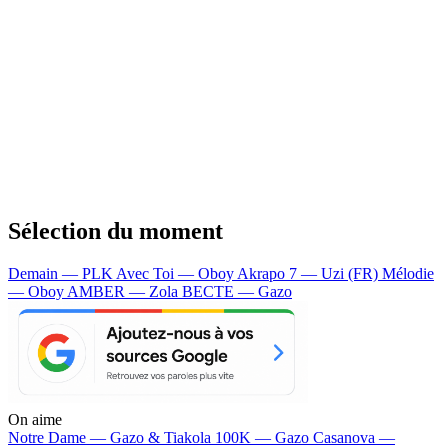
Sélection du moment
Demain — PLK
Avec Toi — Oboy
Akrapo 7 — Uzi (FR)
Mélodie
— Oboy
AMBER — Zola
BECTE — Gazo
On aime
Notre Dame —
Gazo & Tiakola
100K —
Gazo
Casanova —