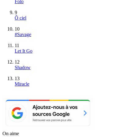
Folo
9
Ô ciel
10
#Savage
11
Let It Go
12
Shadow
13
Miracle
On aime