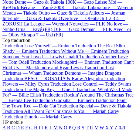
Notre Dame —
Gazo & Tiakola
100K —
Gazo
Laisse Moi —
KeBlack
Bécane —
Yamê
200K —
Tiakola
Laboratoire —
Werenoi
Meuda —
Tiakola
Outro —
Gazo & Tiakola
Ailleurs —
Josman
Interlude —
Gazo & Tiakola
Overdrive —
Ofenbach
1 2 3 4 —
ZOKUSH
La League —
Werenoi
Nouvelles —
PLK
No love —
Ninho
Urus —
Favé (FR)
DIE —
Gazo
Demain —
PLK
Avec Toi
—
Oboy
Akrapo 7 —
Uzi (FR)
Top traduction
Traduction Lose Yourself —
Eminem
Traduction The Real Slim
Shady —
Eminem
Traduction Without Me —
Eminem
Traduction
Someone You Loved —
Lewis Capaldi
Traduction Another Love
—
Tom Odell
Traduction Mockingbird —
Eminem
Traduction Can't
Hold Us —
Macklemore and Ryan Lewis
Traduction Last
Christmas —
Wham
Traduction Demons —
Imagine Dragons
Traduction BESO —
ROSALÍA & Rauw Alejandro
Traduction
Flowers —
Miley Cyrus
Traduction Lose Control —
Teddy Swims
Traduction The Magic Key —
One-T
Traduction What Was I Made
For? —
Billie Eilish
Traduction Rockin' Around The Christmas Tree
—
Brenda Lee
Traduction Godzilla —
Eminem
Traduction Paint
The Town Red —
Doja Cat
Traduction Special —
Dave & Tiakola
Traduction All I Want For Christmas Is You —
Mariah Carey
Traduction Emorio —
Mariah Carey
HP mobile
A
B
C
D
E
F
G
H
I
J
K
L
M
N
O
P
Q
R
S
T
U
V
W
X
Y
Z
0-9