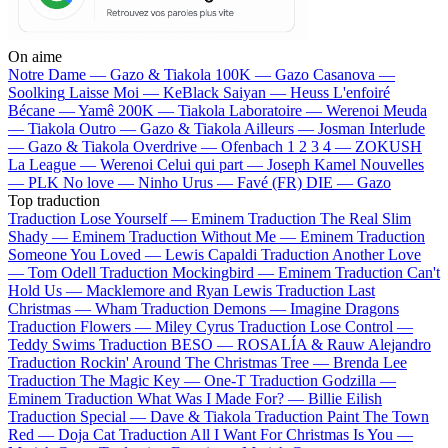
On aime
Notre Dame —
Gazo & Tiakola
100K —
Gazo
Casanova —
Soolking
Laisse Moi —
KeBlack
Saiyan —
Heuss L'enfoiré
Bécane —
Yamê
200K —
Tiakola
Laboratoire —
Werenoi
Meuda
—
Tiakola
Outro —
Gazo & Tiakola
Ailleurs —
Josman
Interlude
—
Gazo & Tiakola
Overdrive —
Ofenbach
1 2 3 4 —
ZOKUSH
La League —
Werenoi
Celui qui part —
Joseph Kamel
Nouvelles
—
PLK
No love —
Ninho
Urus —
Favé (FR)
DIE —
Gazo
Top traduction
Traduction Lose Yourself —
Eminem
Traduction The Real Slim
Shady —
Eminem
Traduction Without Me —
Eminem
Traduction
Someone You Loved —
Lewis Capaldi
Traduction Another Love
—
Tom Odell
Traduction Mockingbird —
Eminem
Traduction Can't
Hold Us —
Macklemore and Ryan Lewis
Traduction Last
Christmas —
Wham
Traduction Demons —
Imagine Dragons
Traduction Flowers —
Miley Cyrus
Traduction Lose Control —
Teddy Swims
Traduction BESO —
ROSALÍA & Rauw Alejandro
Traduction Rockin' Around The Christmas Tree —
Brenda Lee
Traduction The Magic Key —
One-T
Traduction Godzilla —
Eminem
Traduction What Was I Made For? —
Billie Eilish
Traduction Special —
Dave & Tiakola
Traduction Paint The Town
Red —
Doja Cat
Traduction All I Want For Christmas Is You —