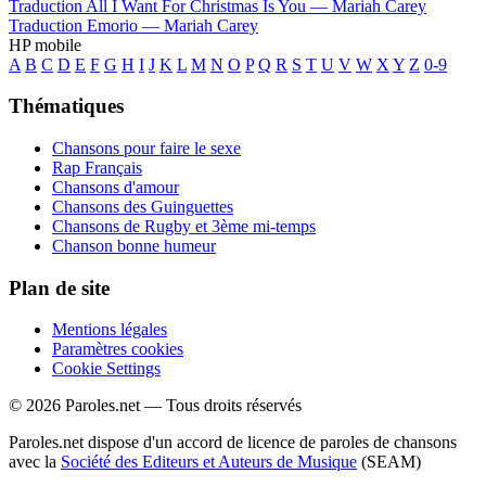
Traduction All I Want For Christmas Is You —
Mariah Carey
Traduction Emorio —
Mariah Carey
HP mobile
A
B
C
D
E
F
G
H
I
J
K
L
M
N
O
P
Q
R
S
T
U
V
W
X
Y
Z
0-9
Thématiques
Chansons pour faire le sexe
Rap Français
Chansons d'amour
Chansons des Guinguettes
Chansons de Rugby et 3ème mi-temps
Chanson bonne humeur
Plan de site
Mentions légales
Paramètres cookies
Cookie Settings
© 2026 Paroles.net — Tous droits réservés
Paroles.net dispose d'un accord de licence de paroles de chansons
avec la
Société des Editeurs et Auteurs de Musique
(SEAM)