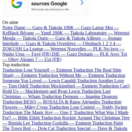
On aime
Notre Dame —
Gazo & Tiakola
100K —
Gazo
Laisse Moi —
KeBlack
Bécane —
Yamê
200K —
Tiakola
Laboratoire —
Werenoi
Meuda —
Tiakola
Outro —
Gazo & Tiakola
Ailleurs —
Josman
Interlude —
Gazo & Tiakola
Overdrive —
Ofenbach
1 2 3 4 —
ZOKUSH
La League —
Werenoi
Nouvelles —
PLK
No love —
Ninho
Urus —
Favé (FR)
DIE —
Gazo
Demain —
PLK
Avec Toi
—
Oboy
Akrapo 7 —
Uzi (FR)
Top traduction
Traduction Lose Yourself —
Eminem
Traduction The Real Slim
Shady —
Eminem
Traduction Without Me —
Eminem
Traduction
Someone You Loved —
Lewis Capaldi
Traduction Another Love
—
Tom Odell
Traduction Mockingbird —
Eminem
Traduction Can't
Hold Us —
Macklemore and Ryan Lewis
Traduction Last
Christmas —
Wham
Traduction Demons —
Imagine Dragons
Traduction BESO —
ROSALÍA & Rauw Alejandro
Traduction
Flowers —
Miley Cyrus
Traduction Lose Control —
Teddy Swims
Traduction The Magic Key —
One-T
Traduction What Was I Made
For? —
Billie Eilish
Traduction Rockin' Around The Christmas Tree
—
Brenda Lee
Traduction Godzilla —
Eminem
Traduction Paint
The Town Red —
Doja Cat
Traduction Special —
Dave & Tiakola