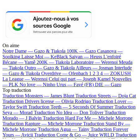
On aime
Notre Dame —
Gazo & Tiakola
100K —
Gazo
Casanova —
Soolking
Laisse Moi —
KeBlack
Saiyan —
Heuss L'enfoiré
Bécane —
Yamê
200K —
Tiakola
Laboratoire —
Werenoi
Meuda
—
Tiakola
Outro —
Gazo & Tiakola
Ailleurs —
Josman
Interlude
—
Gazo & Tiakola
Overdrive —
Ofenbach
1 2 3 4 —
ZOKUSH
La League —
Werenoi
Celui qui part —
Joseph Kamel
Nouvelles
—
PLK
No love —
Ninho
Urus —
Favé (FR)
DIE —
Gazo
Top traduction
Traduction Monsters —
James Blunt
Traduction Streets —
Doja Cat
Traduction Drivers license —
Olivia Rodrigo
Traduction Lover —
Taylor Swift
Traduction Teeth —
5 Seconds Of Summer
Traduction
Seya —
Morad
Traduction No Idea —
Don Toliver
Traduction
Morado —
J Balvin
Traduction Hard For Me —
Michele Morrone
Traduction Rapture —
Michele Morrone
Traduction Stand By —
Michele Morrone
Traduction Agua —
Tainy
Traduction Forever
Yours —
Avicii
Traduction Come & Go —
Juice WRLD
Traduction