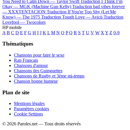
You Need to Calm Down —
Taylor Swift
Traduction I Think I’m
Okay —
MGK (Machine Gun Kelly)
Traduction bad vibes forever
—
XXXTENTACION
Traduction If You're Too Shy (Let Me
Know) —
The 1975
Traduction Tough Love —
Avicii
Traduction
Lovefool —
Twocolors
HP mobile
A
B
C
D
E
F
G
H
I
J
K
L
M
N
O
P
Q
R
S
T
U
V
W
X
Y
Z
0-9
Thématiques
Chansons pour faire le sexe
Rap Français
Chansons d'amour
Chansons des Guinguettes
Chansons de Rugby et 3ème mi-temps
Chanson bonne humeur
Plan de site
Mentions légales
Paramètres cookies
Cookie Settings
© 2026 Paroles.net — Tous droits réservés