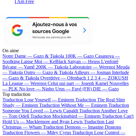
I Am Free
On aime
Notre Dame —
Gazo & Tiakola
100K —
Gazo
Casanova —
Soolking
Laisse Moi —
KeBlack
Saiyan —
Heuss L'enfoiré
Bécane —
Yamê
200K —
Tiakola
Laboratoire —
Werenoi
Meuda
—
Tiakola
Outro —
Gazo & Tiakola
Ailleurs —
Josman
Interlude
—
Gazo & Tiakola
Overdrive —
Ofenbach
1 2 3 4 —
ZOKUSH
La League —
Werenoi
Celui qui part —
Joseph Kamel
Nouvelles
—
PLK
No love —
Ninho
Urus —
Favé (FR)
DIE —
Gazo
Top traduction
Traduction Lose Yourself —
Eminem
Traduction The Real Slim
Shady —
Eminem
Traduction Without Me —
Eminem
Traduction
Someone You Loved —
Lewis Capaldi
Traduction Another Love
—
Tom Odell
Traduction Mockingbird —
Eminem
Traduction Can't
Hold Us —
Macklemore and Ryan Lewis
Traduction Last
Christmas —
Wham
Traduction Demons —
Imagine Dragons
Traduction Flowers —
Miley Cyrus
Traduction Lose Control —