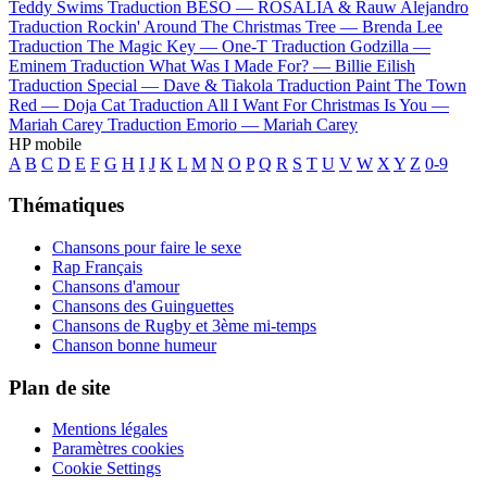
Teddy Swims
Traduction BESO —
ROSALÍA & Rauw Alejandro
Traduction Rockin' Around The Christmas Tree —
Brenda Lee
Traduction The Magic Key —
One-T
Traduction Godzilla —
Eminem
Traduction What Was I Made For? —
Billie Eilish
Traduction Special —
Dave & Tiakola
Traduction Paint The Town
Red —
Doja Cat
Traduction All I Want For Christmas Is You —
Mariah Carey
Traduction Emorio —
Mariah Carey
HP mobile
A
B
C
D
E
F
G
H
I
J
K
L
M
N
O
P
Q
R
S
T
U
V
W
X
Y
Z
0-9
Thématiques
Chansons pour faire le sexe
Rap Français
Chansons d'amour
Chansons des Guinguettes
Chansons de Rugby et 3ème mi-temps
Chanson bonne humeur
Plan de site
Mentions légales
Paramètres cookies
Cookie Settings