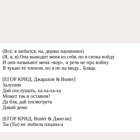
(Всё, я заебался, на, держи наушники)
(Я, я, я) Она выводит меня из себя, но я снова войду
И они называют меня «вор», и речь не про войну
Я хукаю её членом, но я не на миду... Блядь
[ЕГОР КРИД, Джарахов & Buster]
Залупим
Дай послушать, ха-ха-ха-ха
Может так и оставим?
Да бля, дай посмотреть
Давай демо
[ЕГОР КРИД, Buster & Джиган]
Ты (Ты) не любила пацана-а