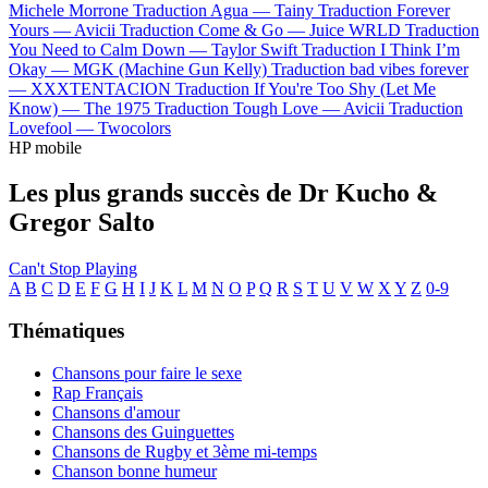
Michele Morrone
Traduction Agua —
Tainy
Traduction Forever
Yours —
Avicii
Traduction Come & Go —
Juice WRLD
Traduction
You Need to Calm Down —
Taylor Swift
Traduction I Think I’m
Okay —
MGK (Machine Gun Kelly)
Traduction bad vibes forever
—
XXXTENTACION
Traduction If You're Too Shy (Let Me
Know) —
The 1975
Traduction Tough Love —
Avicii
Traduction
Lovefool —
Twocolors
HP mobile
Les plus grands succès de Dr Kucho &
Gregor Salto
Can't Stop Playing
A
B
C
D
E
F
G
H
I
J
K
L
M
N
O
P
Q
R
S
T
U
V
W
X
Y
Z
0-9
Thématiques
Chansons pour faire le sexe
Rap Français
Chansons d'amour
Chansons des Guinguettes
Chansons de Rugby et 3ème mi-temps
Chanson bonne humeur