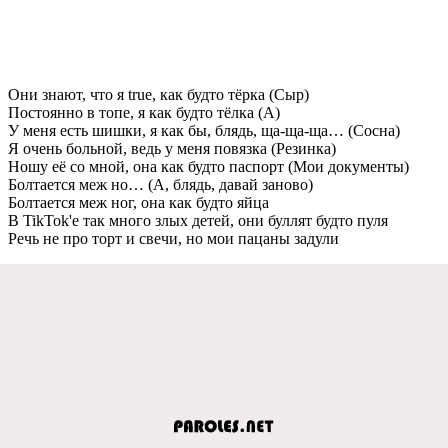
Они знают, что я true, как будто тёрка (Сыр)
Постоянно в топе, я как будто тёлка (А)
У меня есть шишки, я как бы, блядь, ща-ща-ща… (Сосна)
Я очень больной, ведь у меня повязка (Резинка)
Ношу её со мной, она как будто паспорт (Мои документы)
Болтается меж но… (А, блядь, давай заново)
Болтается меж ног, она как будто яйца
В TikTok'е так много злых детей, они буллят будто пуля
Речь не про торт и свечи, но мои пацаны задули