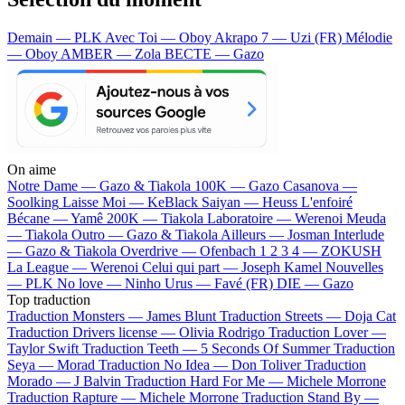
Demain — PLK
Avec Toi — Oboy
Akrapo 7 — Uzi (FR)
Mélodie
— Oboy
AMBER — Zola
BECTE — Gazo
On aime
Notre Dame —
Gazo & Tiakola
100K —
Gazo
Casanova —
Soolking
Laisse Moi —
KeBlack
Saiyan —
Heuss L'enfoiré
Bécane —
Yamê
200K —
Tiakola
Laboratoire —
Werenoi
Meuda
—
Tiakola
Outro —
Gazo & Tiakola
Ailleurs —
Josman
Interlude
—
Gazo & Tiakola
Overdrive —
Ofenbach
1 2 3 4 —
ZOKUSH
La League —
Werenoi
Celui qui part —
Joseph Kamel
Nouvelles
—
PLK
No love —
Ninho
Urus —
Favé (FR)
DIE —
Gazo
Top traduction
Traduction Monsters —
James Blunt
Traduction Streets —
Doja Cat
Traduction Drivers license —
Olivia Rodrigo
Traduction Lover —
Taylor Swift
Traduction Teeth —
5 Seconds Of Summer
Traduction
Seya —
Morad
Traduction No Idea —
Don Toliver
Traduction
Morado —
J Balvin
Traduction Hard For Me —
Michele Morrone
Traduction Rapture —
Michele Morrone
Traduction Stand By —