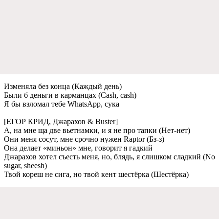
Изменяла без конца (Каждый день)
Были б деньги в карманцах (Cash, cash)
Я бы взломал тебе WhatsApp, сука
[ЕГОР КРИД, Джарахов & Buster]
А, на мне ща две вьетнамки, и я не про тапки (Нет-нет)
Они меня сосут, мне срочно нужен Raptor (Бз-з)
Она делает «миньон» мне, говорит я гадкий
Джарахов хотел съесть меня, но, блядь, я слишком сладкий (No
sugar, sheesh)
Твой кореш не сига, но твой кент шестёрка (Шестёрка)