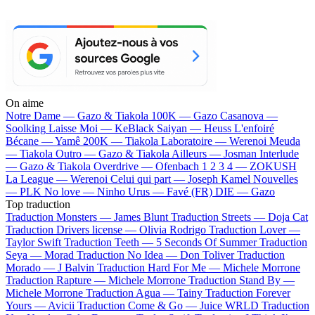
On aime
Notre Dame —
Gazo & Tiakola
100K —
Gazo
Casanova —
Soolking
Laisse Moi —
KeBlack
Saiyan —
Heuss L'enfoiré
Bécane —
Yamê
200K —
Tiakola
Laboratoire —
Werenoi
Meuda
—
Tiakola
Outro —
Gazo & Tiakola
Ailleurs —
Josman
Interlude
—
Gazo & Tiakola
Overdrive —
Ofenbach
1 2 3 4 —
ZOKUSH
La League —
Werenoi
Celui qui part —
Joseph Kamel
Nouvelles
—
PLK
No love —
Ninho
Urus —
Favé (FR)
DIE —
Gazo
Top traduction
Traduction Monsters —
James Blunt
Traduction Streets —
Doja Cat
Traduction Drivers license —
Olivia Rodrigo
Traduction Lover —
Taylor Swift
Traduction Teeth —
5 Seconds Of Summer
Traduction
Seya —
Morad
Traduction No Idea —
Don Toliver
Traduction
Morado —
J Balvin
Traduction Hard For Me —
Michele Morrone
Traduction Rapture —
Michele Morrone
Traduction Stand By —
Michele Morrone
Traduction Agua —
Tainy
Traduction Forever
Yours —
Avicii
Traduction Come & Go —
Juice WRLD
Traduction