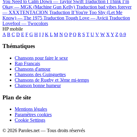
You Need to Calm Down —
Taylor Swift
Traduction I Think I’m
Okay —
MGK (Machine Gun Kelly)
Traduction bad vibes forever
—
XXXTENTACION
Traduction If You're Too Shy (Let Me
Know) —
The 1975
Traduction Tough Love —
Avicii
Traduction
Lovefool —
Twocolors
HP mobile
A
B
C
D
E
F
G
H
I
J
K
L
M
N
O
P
Q
R
S
T
U
V
W
X
Y
Z
0-9
Thématiques
Chansons pour faire le sexe
Rap Français
Chansons d'amour
Chansons des Guinguettes
Chansons de Rugby et 3ème mi-temps
Chanson bonne humeur
Plan de site
Mentions légales
Paramètres cookies
Cookie Settings
© 2026 Paroles.net — Tous droits réservés