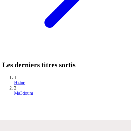
Les derniers titres sortis
1
Hzine
2
Ma3doum