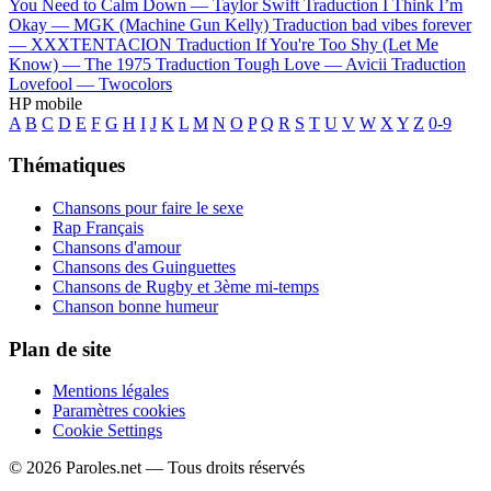
You Need to Calm Down —
Taylor Swift
Traduction I Think I’m
Okay —
MGK (Machine Gun Kelly)
Traduction bad vibes forever
—
XXXTENTACION
Traduction If You're Too Shy (Let Me
Know) —
The 1975
Traduction Tough Love —
Avicii
Traduction
Lovefool —
Twocolors
HP mobile
A
B
C
D
E
F
G
H
I
J
K
L
M
N
O
P
Q
R
S
T
U
V
W
X
Y
Z
0-9
Thématiques
Chansons pour faire le sexe
Rap Français
Chansons d'amour
Chansons des Guinguettes
Chansons de Rugby et 3ème mi-temps
Chanson bonne humeur
Plan de site
Mentions légales
Paramètres cookies
Cookie Settings
© 2026 Paroles.net — Tous droits réservés