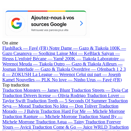
On aime
FlashBack —
Favé (FR)
Notre Dame —
Gazo & Tiakola
100K —
Gazo
Casanova —
Soolking
Laisse Moi —
KeBlack
Saiyan —
Heuss L'enfoiré
Bécane —
Yamê
200K —
Tiakola
Laboratoire —
Werenoi
Meuda —
Tiakola
Outro —
Gazo & Tiakola
Ailleurs —
Josman
Interlude —
Gazo & Tiakola
Overdrive —
Ofenbach
1 2 3
4 —
ZOKUSH
La League —
Werenoi
Celui qui part —
Joseph
Kamel
Nouvelles —
PLK
No love —
Ninho
Urus —
Favé (FR)
Top traduction
Traduction Monsters —
James Blunt
Traduction Streets —
Doja Cat
Traduction Drivers license —
Olivia Rodrigo
Traduction Lover —
Taylor Swift
Traduction Teeth —
5 Seconds Of Summer
Traduction
Seya —
Morad
Traduction No Idea —
Don Toliver
Traduction
Morado —
J Balvin
Traduction Hard For Me —
Michele Morrone
Traduction Rapture —
Michele Morrone
Traduction Stand By —
Michele Morrone
Traduction Agua —
Tainy
Traduction Forever
Yours —
Avicii
Traduction Come & Go —
Juice WRLD
Traduction