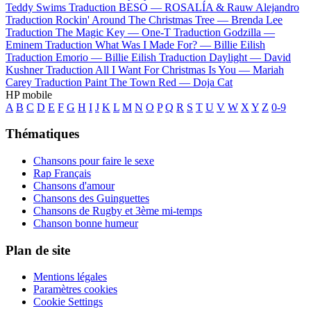
Teddy Swims
Traduction BESO —
ROSALÍA & Rauw Alejandro
Traduction Rockin' Around The Christmas Tree —
Brenda Lee
Traduction The Magic Key —
One-T
Traduction Godzilla —
Eminem
Traduction What Was I Made For? —
Billie Eilish
Traduction Emorio —
Billie Eilish
Traduction Daylight —
David
Kushner
Traduction All I Want For Christmas Is You —
Mariah
Carey
Traduction Paint The Town Red —
Doja Cat
HP mobile
A
B
C
D
E
F
G
H
I
J
K
L
M
N
O
P
Q
R
S
T
U
V
W
X
Y
Z
0-9
Thématiques
Chansons pour faire le sexe
Rap Français
Chansons d'amour
Chansons des Guinguettes
Chansons de Rugby et 3ème mi-temps
Chanson bonne humeur
Plan de site
Mentions légales
Paramètres cookies
Cookie Settings