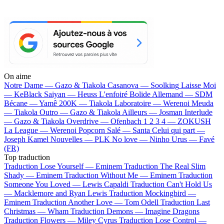
On aime
Notre Dame —
Gazo & Tiakola
Casanova —
Soolking
Laisse Moi
—
KeBlack
Saiyan —
Heuss L'enfoiré
Bolide Allemand —
SDM
Bécane —
Yamê
200K —
Tiakola
Laboratoire —
Werenoi
Meuda
—
Tiakola
Outro —
Gazo & Tiakola
Ailleurs —
Josman
Interlude
—
Gazo & Tiakola
Overdrive —
Ofenbach
1 2 3 4 —
ZOKUSH
La League —
Werenoi
Popcorn Salé —
Santa
Celui qui part —
Joseph Kamel
Nouvelles —
PLK
No love —
Ninho
Urus —
Favé
(FR)
Top traduction
Traduction Lose Yourself —
Eminem
Traduction The Real Slim
Shady —
Eminem
Traduction Without Me —
Eminem
Traduction
Someone You Loved —
Lewis Capaldi
Traduction Can't Hold Us
—
Macklemore and Ryan Lewis
Traduction Mockingbird —
Eminem
Traduction Another Love —
Tom Odell
Traduction Last
Christmas —
Wham
Traduction Demons —
Imagine Dragons
Traduction Flowers —
Miley Cyrus
Traduction Lose Control —