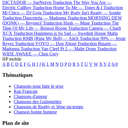
DICTADOR —
SurNervis
Traduction The Way You Are —
Electric Callboy
Traduction Home To Me —
Tones & I
Traduction
Mi Chico —
DJ Goja
Traduction My Body Isn't Ready —
Sombr
Traduction Danceteria —
Madonna
Traduction MORNING DEW
(DONK) —
Beyoncé
Traduction Hush —
Muse
Traduction The
Time Of My Life —
Benson Boone
Traduction Camera —
Charli
XCX
Traduction Happiness is So Sad —
Swedish House Mafia
Traduction RMB (Ring My Bell) —
Aitch
Traduction 99% —
Jessie
Reyez
Traduction YOYO —
Don Xhoni
Traduction Bizarre —
Madonna
Traduction Van Cleef Pt 2 —
Malie Donn
Traduction
WIDE AWAKE —
Chris Grey
HP mobile
A
B
C
D
E
F
G
H
I
J
K
L
M
N
O
P
Q
R
S
T
U
V
W
X
Y
Z
0-9
Thématiques
Chansons pour faire le sexe
Rap Français
Chansons d'amour
Chansons des Guinguettes
Chansons de Rugby et 3ème mi-temps
Chanson bonne humeur
Plan de site