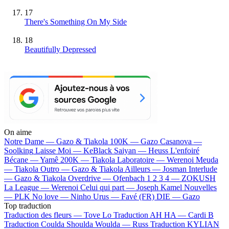
17
There's Something On My Side
18
Beautifully Depressed
On aime
Notre Dame —
Gazo & Tiakola
100K —
Gazo
Casanova —
Soolking
Laisse Moi —
KeBlack
Saiyan —
Heuss L'enfoiré
Bécane —
Yamê
200K —
Tiakola
Laboratoire —
Werenoi
Meuda
—
Tiakola
Outro —
Gazo & Tiakola
Ailleurs —
Josman
Interlude
—
Gazo & Tiakola
Overdrive —
Ofenbach
1 2 3 4 —
ZOKUSH
La League —
Werenoi
Celui qui part —
Joseph Kamel
Nouvelles
—
PLK
No love —
Ninho
Urus —
Favé (FR)
DIE —
Gazo
Top traduction
Traduction des fleurs —
Tove Lo
Traduction AH HA —
Cardi B
Traduction Coulda Shoulda Woulda —
Russ
Traduction KYLIAN