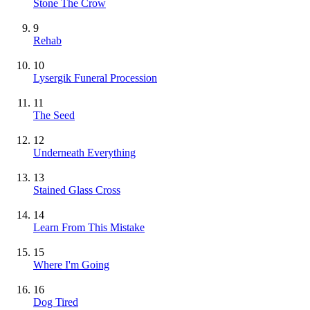
Stone The Crow
9
Rehab
10
Lysergik Funeral Procession
11
The Seed
12
Underneath Everything
13
Stained Glass Cross
14
Learn From This Mistake
15
Where I'm Going
16
Dog Tired