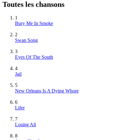
Toutes les chansons
1
Bury Me In Smoke
2
Swan Song
3
Eyes Of The South
4
Jail
5
New Orleans Is A Dying Whore
6
Lifer
7
Losing All
8