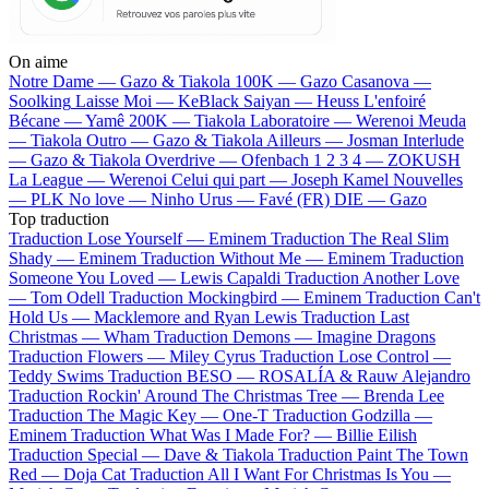
On aime
Notre Dame —
Gazo & Tiakola
100K —
Gazo
Casanova —
Soolking
Laisse Moi —
KeBlack
Saiyan —
Heuss L'enfoiré
Bécane —
Yamê
200K —
Tiakola
Laboratoire —
Werenoi
Meuda
—
Tiakola
Outro —
Gazo & Tiakola
Ailleurs —
Josman
Interlude
—
Gazo & Tiakola
Overdrive —
Ofenbach
1 2 3 4 —
ZOKUSH
La League —
Werenoi
Celui qui part —
Joseph Kamel
Nouvelles
—
PLK
No love —
Ninho
Urus —
Favé (FR)
DIE —
Gazo
Top traduction
Traduction Lose Yourself —
Eminem
Traduction The Real Slim
Shady —
Eminem
Traduction Without Me —
Eminem
Traduction
Someone You Loved —
Lewis Capaldi
Traduction Another Love
—
Tom Odell
Traduction Mockingbird —
Eminem
Traduction Can't
Hold Us —
Macklemore and Ryan Lewis
Traduction Last
Christmas —
Wham
Traduction Demons —
Imagine Dragons
Traduction Flowers —
Miley Cyrus
Traduction Lose Control —
Teddy Swims
Traduction BESO —
ROSALÍA & Rauw Alejandro
Traduction Rockin' Around The Christmas Tree —
Brenda Lee
Traduction The Magic Key —
One-T
Traduction Godzilla —
Eminem
Traduction What Was I Made For? —
Billie Eilish
Traduction Special —
Dave & Tiakola
Traduction Paint The Town
Red —
Doja Cat
Traduction All I Want For Christmas Is You —