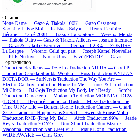
On aime
Notre Dame —
Gazo & Tiakola
100K —
Gazo
Casanova —
Soolking
Laisse Moi —
KeBlack
Saiyan —
Heuss L'enfoiré
Bécane —
Yamê
200K —
Tiakola
Laboratoire —
Werenoi
Meuda
—
Tiakola
Outro —
Gazo & Tiakola
Ailleurs —
Josman
Interlude
—
Gazo & Tiakola
Overdrive —
Ofenbach
1 2 3 4 —
ZOKUSH
La League —
Werenoi
Celui qui part —
Joseph Kamel
Nouvelles
—
PLK
No love —
Ninho
Urus —
Favé (FR)
DIE —
Gazo
Top traduction
Traduction des fleurs —
Tove Lo
Traduction AH HA —
Cardi B
Traduction Coulda Shoulda Woulda —
Russ
Traduction KYLIAN
DICTADOR —
SurNervis
Traduction The Way You Are —
Electric Callboy
Traduction Home To Me —
Tones & I
Traduction
Mi Chico —
DJ Goja
Traduction My Body Isn't Ready —
Sombr
Traduction Danceteria —
Madonna
Traduction MORNING DEW
(DONK) —
Beyoncé
Traduction Hush —
Muse
Traduction The
Time Of My Life —
Benson Boone
Traduction Camera —
Charli
XCX
Traduction Happiness is So Sad —
Swedish House Mafia
Traduction RMB (Ring My Bell) —
Aitch
Traduction 99% —
Jessie
Reyez
Traduction YOYO —
Don Xhoni
Traduction Bizarre —
Madonna
Traduction Van Cleef Pt 2 —
Malie Donn
Traduction
WIDE AWAKE —
Chris Grey