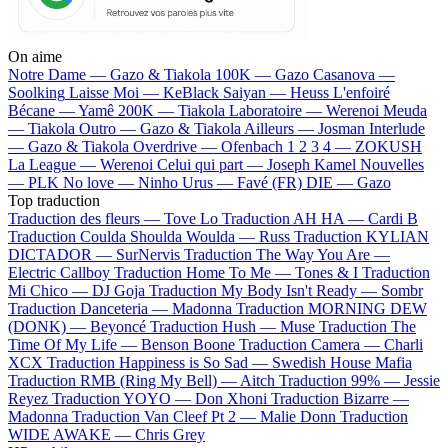
On aime
Notre Dame —
Gazo & Tiakola
100K —
Gazo
Casanova —
Soolking
Laisse Moi —
KeBlack
Saiyan —
Heuss L'enfoiré
Bécane —
Yamê
200K —
Tiakola
Laboratoire —
Werenoi
Meuda
—
Tiakola
Outro —
Gazo & Tiakola
Ailleurs —
Josman
Interlude
—
Gazo & Tiakola
Overdrive —
Ofenbach
1 2 3 4 —
ZOKUSH
La League —
Werenoi
Celui qui part —
Joseph Kamel
Nouvelles
—
PLK
No love —
Ninho
Urus —
Favé (FR)
DIE —
Gazo
Top traduction
Traduction des fleurs —
Tove Lo
Traduction AH HA —
Cardi B
Traduction Coulda Shoulda Woulda —
Russ
Traduction KYLIAN
DICTADOR —
SurNervis
Traduction The Way You Are —
Electric Callboy
Traduction Home To Me —
Tones & I
Traduction
Mi Chico —
DJ Goja
Traduction My Body Isn't Ready —
Sombr
Traduction Danceteria —
Madonna
Traduction MORNING DEW
(DONK) —
Beyoncé
Traduction Hush —
Muse
Traduction The
Time Of My Life —
Benson Boone
Traduction Camera —
Charli
XCX
Traduction Happiness is So Sad —
Swedish House Mafia
Traduction RMB (Ring My Bell) —
Aitch
Traduction 99% —
Jessie
Reyez
Traduction YOYO —
Don Xhoni
Traduction Bizarre —
Madonna
Traduction Van Cleef Pt 2 —
Malie Donn
Traduction
WIDE AWAKE —
Chris Grey